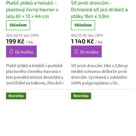
Plašič ptáků a holubů –
Síť proti dravcům -
plastový černý havran v
Ochranná síť pro drůbež a
letu 61 × 13 × 44 cm
ptáky 16m x 3,8m
Skladem
Skladem
164,46 Kč bez DPH
942,15 Kč bez DPH
199 Kč
1 140 Kč
/ ks
/ ks
Do košíku
Do košíku
Plašič ptáků a holubů v podobě
Síť proti dravcům 16m x 3,8m je
plastového černého havrana v
ideální ochranou drůbeže proti
letu pomáhá omezit dosedání a
dravcům. Vyrobená z odolného
znečištění na balkonu, římsách i
100% polypropylenu s UV...
na...
Novinka
Novinka