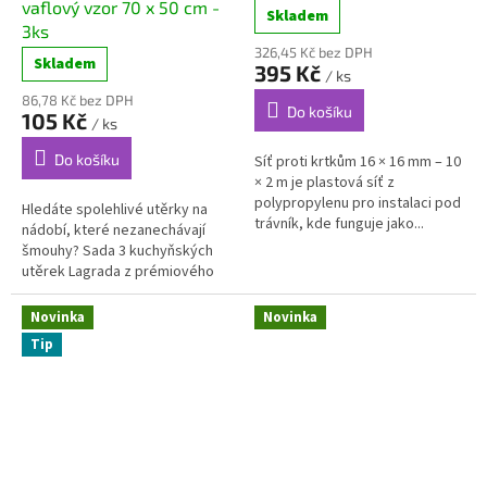
vaflový vzor 70 x 50 cm -
Skladem
3ks
326,45 Kč bez DPH
Skladem
395 Kč
/ ks
86,78 Kč bez DPH
Do košíku
105 Kč
/ ks
Do košíku
Síť proti krtkům 16 × 16 mm – 10
× 2 m je plastová síť z
polypropylenu pro instalaci pod
Hledáte spolehlivé utěrky na
trávník, kde funguje jako...
nádobí, které nezanechávají
šmouhy? Sada 3 kuchyňských
utěrek Lagrada z prémiového
mikrovlákna s...
Novinka
Novinka
Tip