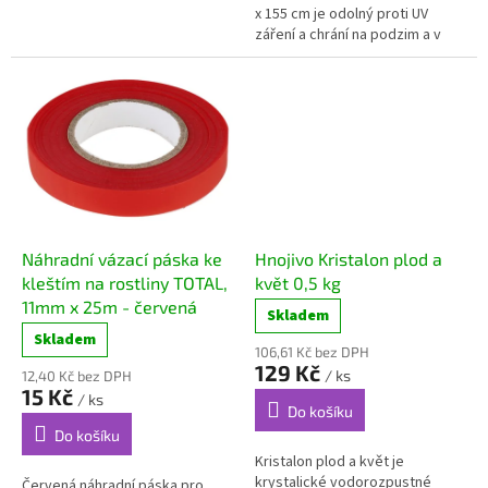
k
Lagrada –...
x 155 cm je odolný proti UV
záření a chrání na podzim a v
a
zimě...
n
i
n
p
r
o
e
Náhradní vázací páska ke
Hnojivo Kristalon plod a
f
kleštím na rostliny TOTAL,
květ 0,5 kg
11mm x 25m - červená
e
Skladem
Skladem
k
106,61 Kč bez DPH
129 Kč
t
/ ks
12,40 Kč bez DPH
15 Kč
/ ks
i
Do košíku
v
Do košíku
Kristalon plod a květ je
n
krystalické vodorozpustné
Červená náhradní páska pro