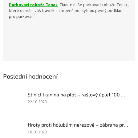
Parkovací rohože Tenax
: Zkuste naše parkovací rohože Tenax,
které ochrání váš trávník a zároveň poskytnou pevný podklad
pro parkování.
Poslední hodnocení
Stínící tkanina na plot – rašlový úplet 100 %, 200 g/m², výška 150 cm, metráž, zelená
Hodnocení
22.10.2023
produktu
je
4
Hroty proti holubům nerezové – zábrana proti ptákům, 10 ks × 50 cm (5 m)
z
5
Hodnocení
16.10.2023
hvězdiček.
produktu