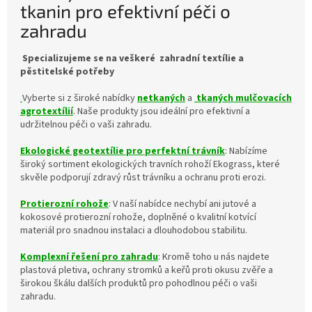
tkanin pro efektivní péči o
zahradu
Specializujeme se na veškeré zahradní textílie a
pěstitelské potřeby
Vyberte si z široké nabídky
netkaných
a
tkaných mulčovacích
agrotextílií
. Naše produkty jsou ideální pro efektivní a
udržitelnou péči o vaši zahradu.
Ekologické geotextílie pro perfektní trávník
: Nabízíme
široký sortiment ekologických travních rohoží Ekograss, které
skvěle podporují zdravý růst trávníku a ochranu proti erozi.
Protierozní rohože
: V naší nabídce nechybí ani jutové a
kokosové protierozní rohože, doplněné o kvalitní kotvící
materiál pro snadnou instalaci a dlouhodobou stabilitu.
Komplexní řešení pro zahradu
: Kromě toho u nás najdete
plastová pletiva, ochrany stromků a keřů proti okusu zvěře a
širokou škálu dalších produktů pro pohodlnou péči o vaši
zahradu.