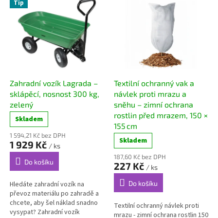
a
Tip
l
d
n
í
c
h
Zahradní vozík Lagrada –
Textilní ochranný vak a
t
sklápěcí, nosnost 300 kg,
návlek proti mrazu a
e
zelený
sněhu – zimní ochrana
x
rostlin před mrazem, 150 ×
Skladem
t
155 cm
1 594,21 Kč bez DPH
í
Skladem
1 929 Kč
/ ks
l
187,60 Kč bez DPH
Do košíku
227 Kč
i
/ ks
í
Do košíku
Hledáte zahradní vozík na
a
převoz materiálu po zahradě a
chcete, aby šel náklad snadno
Textilní ochranný návlek proti
t
vysypat? Zahradní vozík
mrazu - zimní ochrana rostlin 150