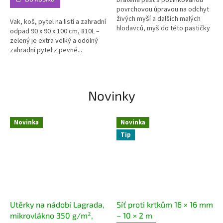
Drátěná past s pozinkovanou
povrchovou úpravou na odchyt
živých myší a dalších malých
Vak, koš, pytel na listí a zahradní
hlodavců, myš do této pastičky
odpad 90 x 90 x 100 cm, 810L –
vleze a...
zelený je extra velký a odolný
zahradní pytel z pevné...
Novinky
Novinka
Novinka
Tip
Utěrky na nádobí Lagrada,
Síť proti krtkům 16 × 16 mm
mikrovlákno 350 g/m²,
– 10 × 2 m