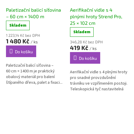
Paletizační balicí síťovina
Aerifikační vidle s 4
– 60 cm × 1400 m
plnými hroty Strend Pro,
25 × 102 cm
Skladem
Skladem
1 223,14 Kč bez DPH
1 480 Kč
/ ks
346,28 Kč bez DPH
419 Kč
/ ks
Do košíku
Do košíku
Paletizační balicí síťovina –
60 cm × 1400 m je praktický
Aerifikační vidle s 4 plnými hroty
obalový materiál pro balení
pro snadné provzdušnění
štípaného dřeva, palet a fixaci...
trávníku ve vzpřímeném postoji.
Teleskopická tyč nastavitelná
na...