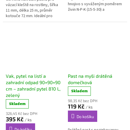
í
hnojivo s vyváženým poměrem
vázací kleště na rostliny, šířka
p
živin N-P-K (15-5-30) a
11 mm, délka 25 m, průměr
mikroprvků, které...
kotouče 72 mm. Ideální pro
é
vázací kleště...
č
i
o
z
a
h
r
Vak, pytel na listí a
Past na myši drátěná
zahradní odpad 90×90×90
domečková
a
cm – zahradní pytel 810 L,
d
Skladem
zelený
u
98,35 Kč bez DPH
Skladem
119 Kč
/ ks
326,45 Kč bez DPH
Do košíku
395 Kč
/ ks
Do košíku