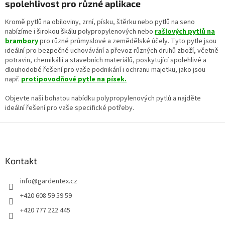
s
spolehlivost pro různé aplikace
u
Kromě pytlů na obiloviny, zrní, písku, štěrku nebo pytlů na seno
nabízíme i širokou škálu polypropylenových nebo
rašlových pytlů na
brambory
pro různé průmyslové a zemědělské účely. Tyto pytle jsou
ideální pro bezpečné uchovávání a převoz různých druhů zboží, včetně
potravin, chemikálií a stavebních materiálů, poskytující spolehlivé a
dlouhodobé řešení pro vaše podnikání i ochranu majetku, jako jsou
např.
protipovodňové pytle na písek
.
Objevte naši bohatou nabídku polypropylenových pytlů a najděte
ideální řešení pro vaše specifické potřeby.
Z
á
p
a
Kontakt
t
info
@
gardentex.cz
í
+420 608 59 59 59
+420 777 222 445