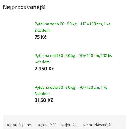
Nejprodávanější
Pytel na seno 60–80 kg – 112 × 150 cm, 1 ks
Skladem
75 Kč
Pytle na obilí 60–80 kg – 70 × 120 cm, 100 ks
Skladem
2 950 Kč
Pytel na obilí 60–80 kg – 70 × 120 cm, 1 ks
Skladem
31,50 Kč
Ř
a
Doporučujeme
Nejlevnější
Nejdražší
Nejprodávanější