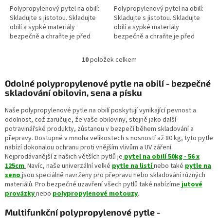
Polypropylenový pytel na obilí:
Polypropylenový pytel na obilí:
Skladujte s jistotou. Skladujte
Skladujte s jistotou. Skladujte
obilí a sypké materiály
obilí a sypké materiály
bezpečně a chraňte je před
bezpečně a chraňte je před
škůdci. Naše...
škůdci. Naše...
10
položek celkem
O
v
l
Odolné polypropylenové pytle na obilí - bezpečné
á
skladování obilovin, sena a písku
d
a
Naše polypropylenové pytle na obilí poskytují vynikající pevnost a
c
odolnost, což zaručuje, že vaše obiloviny, stejně jako další
í
potravinářské produkty, zůstanou v bezpečí během skladování a
p
přepravy. Dostupné v mnoha velikostech s nosností až 80 kg, tyto pytle
r
nabízí dokonalou ochranu proti vnějším vlivům a UV záření.
v
Nejprodávanější z našich větších pytlů je
pytel na obilí 50kg - 56 x
k
125cm
.
Navíc, naše univerzální velké
pytle na listí
nebo také
pytle na
y
seno
jsou speciálně navrženy pro přepravu nebo skladování různých
v
materiálů. Pro bezpečné uzavření všech pytlů také nabízíme
jutové
ý
provázky
nebo
polypropylenové motouzy
.
p
i
Multifunkční polypropylenové pytle -