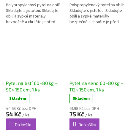
Polypropylenový pytel na obilí:
Polypropylenový pytel na obilí:
Skladujte s jistotou. Skladujte
Skladujte s jistotou. Skladujte
obilí a sypké materiály
obilí a sypké materiály
bezpečně a chraňte je před
bezpečně a chraňte je před
škůdci. Naše...
škůdci. Naše...
Pytel na listí 60–80 kg –
Pytel na seno 60–80 kg –
90 × 150 cm, 1 ks
112 × 150 cm, 1 ks
Skladem
Skladem
44,63 Kč bez DPH
61,98 Kč bez DPH
54 Kč
75 Kč
/ ks
/ ks
Do košíku
Do košíku