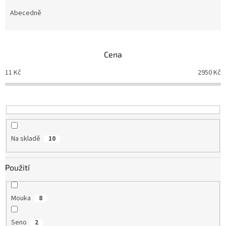
z
e
Abecedně
n
í
p
Cena
r
o
11
Kč
2950
Kč
d
u
k
t
ů
Na skladě
10
Použití
Mouka
8
Seno
2