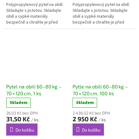
Polypropylenový pytel na obilí:
Polypropylenový pytel na obilí:
Skladujte s jistotou. Skladujte
Skladujte s jistotou. Skladujte
obilí a sypké materiály
obilí a sypké materiály
bezpečně a chraňte je před
bezpečně a chraňte je před
škůdci. Naše...
škůdci. Naše...
Pytel na obilí 60–80 kg –
Pytle na obilí 60–80 kg –
70 × 120 cm, 1 ks
70 × 120 cm, 100 ks
Skladem
Skladem
26,03 Kč bez DPH
2 438,02 Kč bez DPH
31,50 Kč
2 950 Kč
/ ks
/ ks
Do košíku
Do košíku