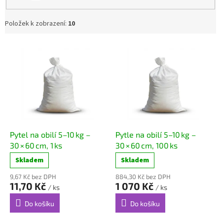
Položek k zobrazení:
10
V
ý
p
i
s
p
r
o
d
Pytel na obilí 5–10 kg –
Pytle na obilí 5–10 kg –
u
30 × 60 cm, 1 ks
30 × 60 cm, 100 ks
k
Skladem
Skladem
t
ů
9,67 Kč bez DPH
884,30 Kč bez DPH
11,70 Kč
1 070 Kč
/ ks
/ ks
Do košíku
Do košíku