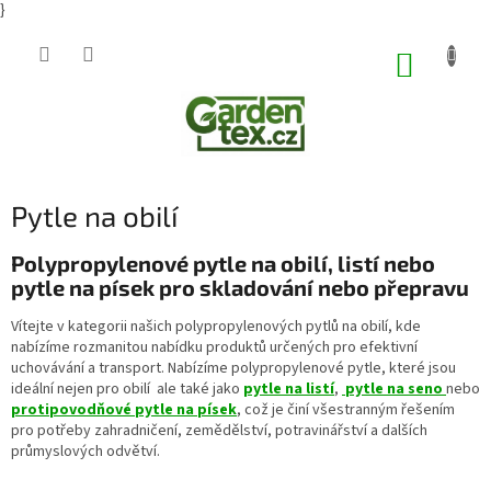
}
Přejít
na
NÁKUP
obsah
KOŠÍK
Pytle na obilí
Polypropylenové pytle na obilí, listí nebo
pytle na písek pro skladování nebo přepravu
Vítejte v kategorii našich polypropylenových pytlů na obilí, kde
nabízíme rozmanitou nabídku produktů určených pro efektivní
uchovávání a transport. Nabízíme polypropylenové pytle, které jsou
ideální nejen pro obilí ale také jako
pytle na listí
,
pytle na seno
nebo
protipovodňové pytle na písek
, což je činí všestranným řešením
pro potřeby zahradničení, zemědělství, potravinářství a dalších
průmyslových odvětví.