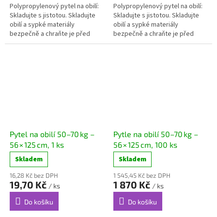
Polypropylenový pytel na obilí:
Polypropylenový pytel na obilí:
Skladujte s jistotou. Skladujte
Skladujte s jistotou. Skladujte
obilí a sypké materiály
obilí a sypké materiály
bezpečně a chraňte je před
bezpečně a chraňte je před
škůdci. Naše...
škůdci. Naše...
Pytel na obilí 50–70 kg –
Pytle na obilí 50–70 kg –
56 × 125 cm, 1 ks
56 × 125 cm, 100 ks
Skladem
Skladem
16,28 Kč bez DPH
1 545,45 Kč bez DPH
19,70 Kč
1 870 Kč
/ ks
/ ks
Do košíku
Do košíku