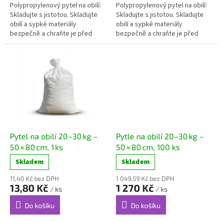
Polypropylenový pytel na obilí:
Polypropylenový pytel na obilí:
Skladujte s jistotou. Skladujte
Skladujte s jistotou. Skladujte
obilí a sypké materiály
obilí a sypké materiály
bezpečně a chraňte je před
bezpečně a chraňte je před
škůdci. Naše...
škůdci. Naše...
Pytel na obilí 20–30 kg –
Pytle na obilí 20–30 kg –
50 × 80 cm, 1 ks
50 × 80 cm, 100 ks
Skladem
Skladem
11,40 Kč bez DPH
1 049,59 Kč bez DPH
13,80 Kč
1 270 Kč
/ ks
/ ks
Do košíku
Do košíku