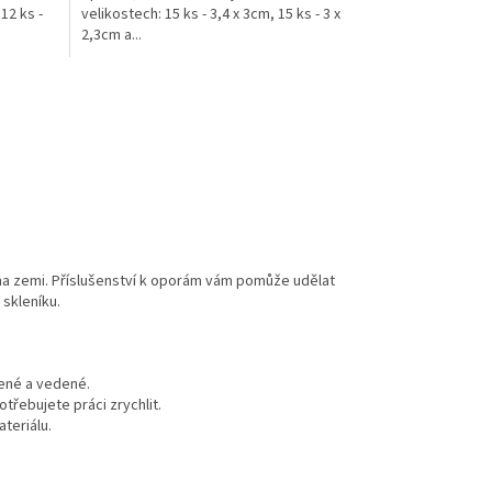
 12 ks -
velikostech: 15 ks - 3,4 x 3cm, 15 ks - 3 x
2,3cm a...
í na zemi. Příslušenství k oporám vám pomůže udělat
 skleníku.
cené a vedené.
otřebujete práci zrychlit.
teriálu.