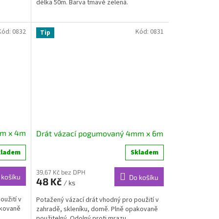
délka 50m. Barva tmavě zelená.
Kód:
0832
Kód:
0831
Tip
mm x 4m
Drát vázací pogumovaný 4mm x 6m
kladem
Skladem
39,67 Kč bez DPH
 košíku
Do košíku
48 Kč
/ ks
oužití v
Potažený vázací drát vhodný pro použití v
akovaně
zahradě, skleníku, domě. Plně opakovaně
použitelný. Odolný proti mrazu.