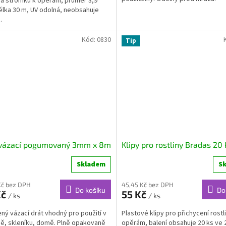
n a stromků k opěrám, průměr 3,9
lka 30 m, UV odolná, neobsahuje
.
Kód:
0830
Tip
 vázací pogumovaný 3mm x 8m
Klipy pro rostliny Bradas 20 
Skladem
S
Kč bez DPH
45,45 Kč bez DPH
Do košíku
Do
Kč
55 Kč
/ ks
/ ks
ný vázací drát vhodný pro použití v
Plastové klipy pro přichycení rostli
ě, skleníku, domě. Plně opakovaně
opěrám, balení obsahuje 20 ks ve 