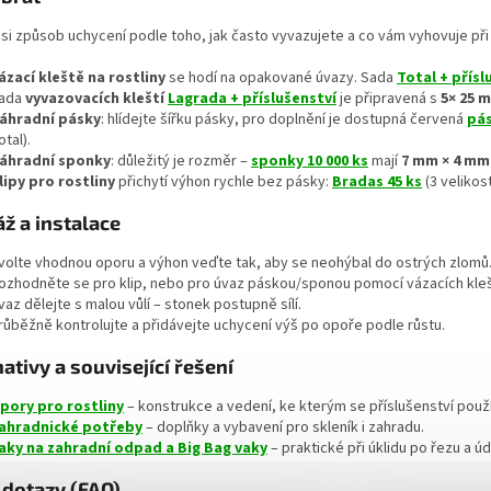
s
u
si způsob uchycení podle toho, jak často vyvazujete a co vám vyhovuje při 
ázací kleště na rostliny
se hodí na opakované úvazy. Sada
Total + přísl
ada
vyvazovacích kleští
Lagrada + příslušenství
je připravená s
5× 25 m
áhradní pásky
: hlídejte šířku pásky, pro doplnění je dostupná červená
pás
otal).
áhradní sponky
: důležitý je rozměr –
sponky 10 000 ks
mají
7 mm × 4 mm
lipy pro rostliny
přichytí výhon rychle bez pásky:
Bradas 45 ks
(3 velikos
ž a instalace
volte vhodnou oporu a výhon veďte tak, aby se neohýbal do ostrých zlomů
ozhodněte se pro klip, nebo pro úvaz páskou/sponou pomocí vázacích kleš
vaz dělejte s malou vůlí – stonek postupně sílí.
růběžně kontrolujte a přidávejte uchycení výš po opoře podle růstu.
ativy a související řešení
pory pro rostliny
– konstrukce a vedení, ke kterým se příslušenství použí
ahradnické potřeby
– doplňky a vybavení pro skleník i zahradu.
aky na zahradní odpad a Big Bag vaky
– praktické při úklidu po řezu a ú
 dotazy (FAQ)