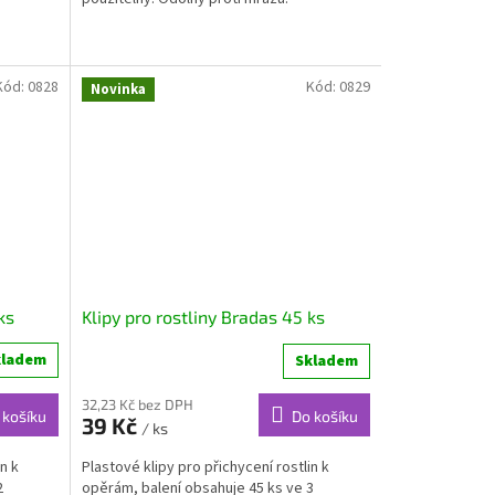
Kód:
0828
Kód:
0829
Novinka
ks
Klipy pro rostliny Bradas 45 ks
kladem
Skladem
32,23 Kč bez DPH
 košíku
Do košíku
39 Kč
/ ks
n k
Plastové klipy pro přichycení rostlin k
2
opěrám, balení obsahuje 45 ks ve 3