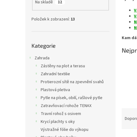
a
Na skladě
12
n
V
e
V
Položek k zobrazení:
13
l
N
N
Kam dá
Přeskočit
Kategorie
kategorie
Nejpr
Zahrada
Zástěny na plot a terasu
Zahradní textilie
Protierozní sítě na zpevnění svahů
Plastová pletiva
Pytle na písek, obilí, rašlové pytle
Zatravňovací rohože TENAX
Ř
Travní rohož s osivem
a
Dopor
Krycí plachty s oky
z
Výstražné fólie do výkopu
e