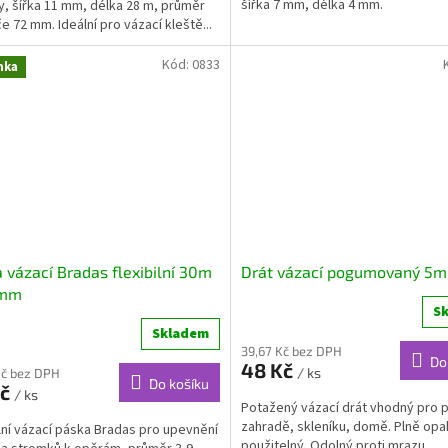
šířka 7 mm, délka 4 mm.
ny, šířka 11 mm, délka 28 m, průměr
e 72 mm. Ideální pro vázací kleště...
Kód:
0833
nka
 vázací Bradas flexibilní 30m
Drát vázací pogumovaný 5
9mm
S
Skladem
39,67 Kč bez DPH
Do
48 Kč
/ ks
Kč bez DPH
Do košíku
Kč
/ ks
Potažený vázací drát vhodný pro p
zahradě, skleníku, domě. Plně op
ilní vázací páska Bradas pro upevnění
použitelný. Odolný proti mrazu.