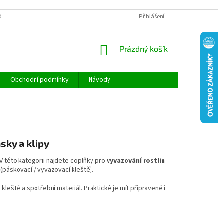
ONTAKTY
REKLAMACE A VRÁCENÍ ZBOŽÍ
Přihlášení
DOPRAVA A PLATBA
NÁKUPNÍ
Prázdný košík
KOŠÍK
Obchodní podmínky
Návody
ásky a klipy
V této kategorii najdete doplňky pro
vyvazování rostlin
(páskovací / vyvazovací kleště).
kleště a spotřební materiál. Praktické je mít připravené i