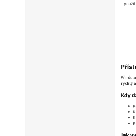
použit
Přísl
Při růst
rychlý 
Kdy d
K
K
K
K
Jak v