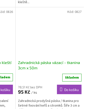
kleště...
Kód:
0826
Kód:
0827
 kleští
Zahradnická páska vázací - tkanina
3cm x 50m
kladem
Skladem
78,51 Kč bez DPH
 košíku
Do košíku
95 Kč
/ ks
balení
Zahradnická prodyšná páska / tkanina pro
 mm,
šetrné fixování keřů a stromků. Šíře 3 cm a