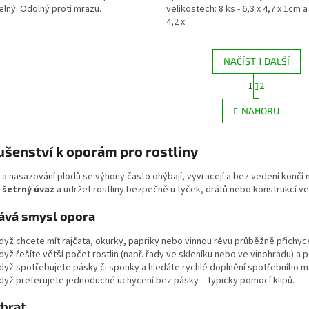
elný. Odolný proti mrazu.
velikostech: 8 ks - 6,3 x 4,7 x 1cm a
4,2 x...
NAČÍST 1 DALŠÍ
S
1
2
O
t
r
v
NAHORU
á
l
n
á
k
d
ušenství k oporám pro rostliny
o
a
v
c
á
u a nasazování plodů se výhony často ohýbají, vyvracejí a bez vedení konč
í
n
a šetrný úvaz
a udržet rostliny bezpečně u tyček, drátů nebo konstrukcí ve
p
í
r
ává smysl opora
v
k
dyž chcete mít rajčata, okurky, papriky nebo vinnou révu průběžně přichy
y
dyž řešíte větší počet rostlin (např. řady ve skleníku nebo ve vinohradu) a p
v
dyž spotřebujete pásky či sponky a hledáte rychlé doplnění spotřebního ma
ý
dyž preferujete jednoduché uchycení bez pásky – typicky pomocí klipů.
p
i
ybrat