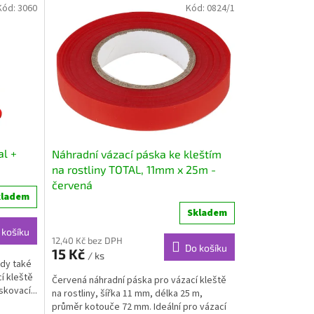
Kód:
3060
Kód:
0824/1
al +
Náhradní vázací páska ke kleštím
na rostliny TOTAL, 11mm x 25m -
červená
kladem
Skladem
 košíku
12,40 Kč bez DPH
Do košíku
15 Kč
/ ks
kdy také
í kleště
Červená náhradní páska pro vázací kleště
kovací...
na rostliny, šířka 11 mm, délka 25 m,
průměr kotouče 72 mm. Ideální pro vázací