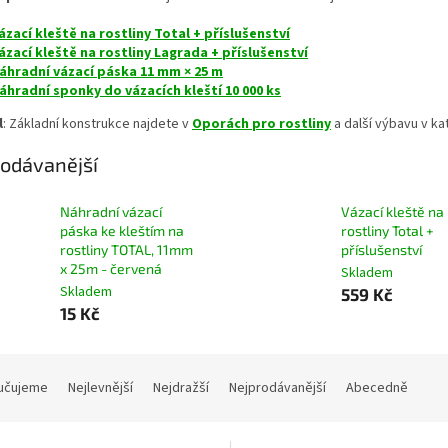
ázací kleště na rostliny Total + příslušenství
ázací kleště na rostliny Lagrada + příslušenství
áhradní vázací páska 11 mm × 25 m
áhradní sponky do vázacích kleští 10 000 ks
l
: Základní konstrukce najdete v
Oporách pro rostliny
a další výbavu v ka
odávanější
Náhradní vázací
Vázací kleště na
páska ke kleštím na
rostliny Total +
rostliny TOTAL, 11mm
příslušenství
x 25m - červená
Skladem
Skladem
559 Kč
15 Kč
učujeme
Nejlevnější
Nejdražší
Nejprodávanější
Abecedně