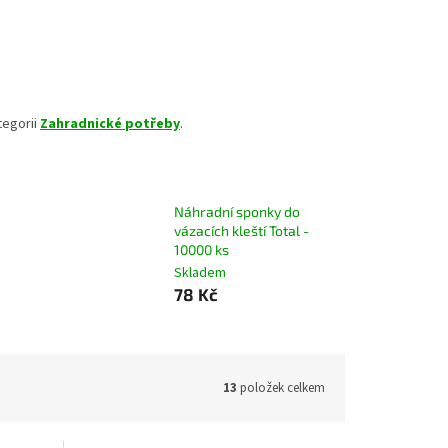
tegorii
Zahradnické potřeby
.
Náhradní sponky do
vázacích kleští Total -
10000 ks
Skladem
78 Kč
13
položek celkem