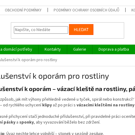
OBCHODNÍ PODMÍNKY
PODMÍNKY OCHRANY OSOBNÍCH ÚDAJŮ
K
HLEDAT
a domácí potřeby
Kontakty
Galerie
Doprava a platba
slušenství k oporám pro rostliny
lušenství k oporám pro rostliny
lušenství k oporám
–
vázací kleště na rostliny, p
způsob, jak mít výhony přehledně vedené u tyček, spirál nebo konstrukcí? 
 – od rychlého uchycení
klipy
až po práci s
vázacími kleštěmi na rostliny
sné přichycení stačí jednoduché příslušenství, při pravidelné práci oceníte 
ní pásky
a
sponky
, aby vyvazování běželo bez zdržení.
tip
: Úvaz nechte lehce volnější – stonek v sezóně zesiluje.