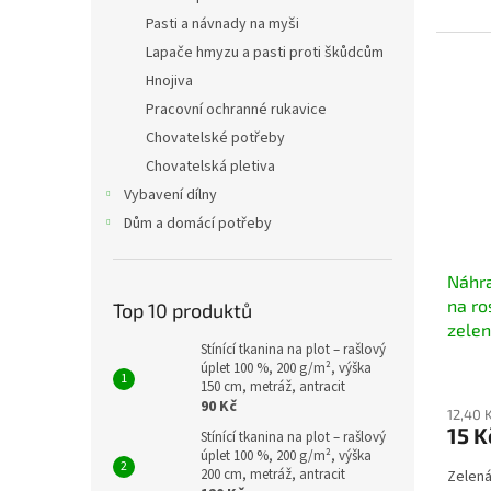
Pasti a návnady na myši
Lapače hmyzu a pasti proti škůdcům
Hnojiva
Pracovní ochranné rukavice
Chovatelské potřeby
Chovatelská pletiva
Vybavení dílny
Dům a domácí potřeby
Náhra
na ro
Top 10 produktů
zele
Stínící tkanina na plot – rašlový
úplet 100 %, 200 g/m², výška
150 cm, metráž, antracit
90 Kč
12,40 
15 
Stínící tkanina na plot – rašlový
úplet 100 %, 200 g/m², výška
200 cm, metráž, antracit
Zelená