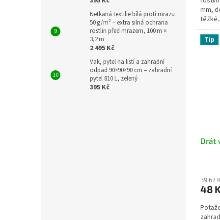
395 Kč
rostli
mm, dé
Netkaná textilie bílá proti mrazu
těžké..
50 g/m² – extra silná ochrana
rostlin před mrazem, 100 m ×
3,2 m
Tip
2 495 Kč
Vak, pytel na listí a zahradní
odpad 90×90×90 cm – zahradní
pytel 810 L, zelený
395 Kč
Drát
39,67 
48 
Potaže
zahrad