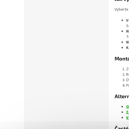
Vyberte 
V
S
N
T
N
K
Montá
Z
R
Ú
P
Altern
O
Z
V
Časté