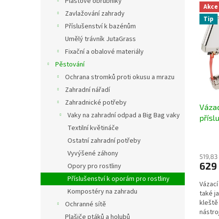
V
Plastové obrubníky
n
Akce
ý
í
Zavlažování zahrady
Tip
p
p
Příslušenství k bazénům
i
r
Umělý trávník JutaGrass
s
o
Fixační a obalové materiály
p
d
Pěstování
r
u
o
k
Ochrana stromků proti okusu a mrazu
d
t
Zahradní nářadí
u
ů
Zahradnické potřeby
Vázac
k
Vaky na zahradní odpad a Big Bag vaky
přísl
t
Textilní květináče
ů
Ostatní zahradní potřeby
Vyvýšené záhony
519,83
629
Opory pro rostliny
Příslušenství k oporám pro rostliny
Vázací
Kompostéry na zahradu
také j
kleště
Ochranné sítě
nástro
Plašiče ptáků a holubů