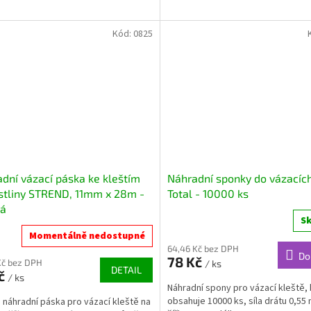
Kód:
0825
dní vázací páska ke kleštím
Náhradní sponky do vázacích
stliny STREND, 11mm x 28m -
Total - 10000 ks
ná
S
Momentálně nedostupné
64,46 Kč bez DPH
Do
78 Kč
Kč bez DPH
/ ks
DETAIL
Kč
/ ks
Náhradní spony pro vázací kleště, 
obsahuje 10000 ks, síla drátu 0,55
 náhradní páska pro vázací kleště na