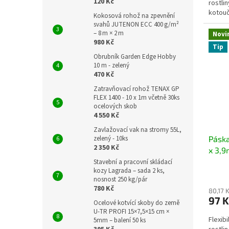
120 Kč
rostli
kotouč
Kokosová rohož na zpevnění
svahů JUTENON ECC 400 g/m²
– 8 m × 2 m
Novi
980 Kč
Tip
Obrubník Garden Edge Hobby
10 m - zelený
470 Kč
Zatravňovací rohož TENAX GP
FLEX 1400 - 10 x 1m včetně 30ks
ocelových skob
4 550 Kč
Zavlažovací vak na stromy 55L,
zelený - 10ks
Páska
2 350 Kč
x 3,
Stavební a pracovní skládací
kozy Lagrada – sada 2 ks,
nosnost 250 kg/pár
780 Kč
80,17 
97 
Ocelové kotvící skoby do země
U-TR PROFI 15×7,5×15 cm ×
Flexib
5mm – balení 50 ks