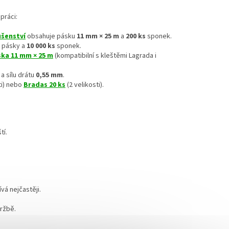
práci:
ušenství
obsahuje pásku
11 mm × 25 m
a
200 ks
sponek.
pásky a
10 000 ks
sponek.
ka 11 mm × 25 m
(kompatibilní s kleštěmi Lagrada i
a sílu drátu
0,55 mm
.
ti) nebo
Bradas 20 ks
(2 velikosti).
.
tí.
vá nejčastěji.
držbě.