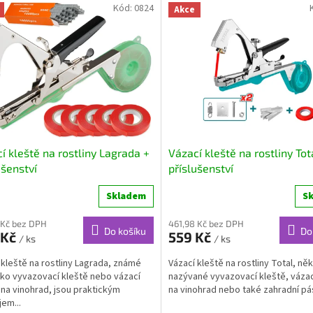
Kód:
0824
Akce
í kleště na rostliny Lagrada +
Vázací kleště na rostliny Tot
ušenství
příslušenství
Skladem
S
 Kč bez DPH
461,98 Kč bez DPH
Do košíku
Do
 Kč
559 Kč
/ ks
/ ks
 kleště na rostliny Lagrada, známé
Vázací kleště na rostliny Total, ně
ako vyvazovací kleště nebo vázací
nazývané vyvazovací kleště, vázac
 na vinohrad, jsou praktickým
na vinohrad nebo také zahradní pás
jem...