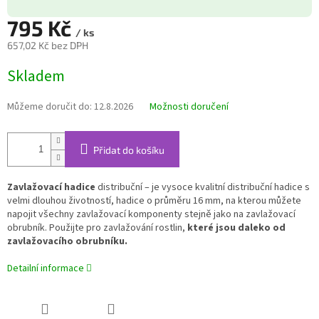
795 Kč
/ ks
657,02 Kč bez DPH
Měrná
Skladem
cena:
Můžeme doručit do:
12.8.2026
Možnosti doručení
Přidat do košíku
Zavlažovací hadice
distribuční – je vysoce kvalitní distribuční hadice s
velmi dlouhou životností, hadice o průměru 16 mm, na kterou můžete
napojit všechny zavlažovací komponenty stejně jako na zavlažovací
obrubník. Použijte pro zavlažování rostlin,
které jsou daleko od
zavlažovacího obrubníku.
Detailní informace