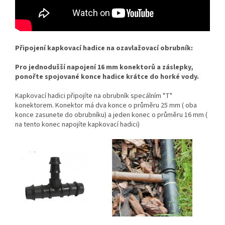
Připojení kapkovací hadice na ozavlažovací obrubník:
Pro jednodušší napojení 16 mm konektorů a záslepky,
ponořte spojované konce hadice krátce do horké vody.
Kapkovací hadici připojíte na obrubník specálním "T"
konektorem. Konektor má dva konce o průměru 25 mm ( oba
konce zasunete do obrubníku) a jeden konec o průměru 16 mm (
na tento konec napojíte kapkovací hadici)