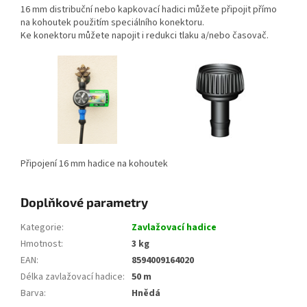
16 mm distribuční nebo kapkovací hadici můžete připojit přímo
na kohoutek použitím speciálního konektoru.
Ke konektoru můžete napojit i redukci tlaku a/nebo časovač.
Připojení 16 mm hadice na kohoutek
Doplňkové parametry
Kategorie
:
Zavlažovací hadice
Hmotnost
:
3 kg
EAN
:
8594009164020
Délka zavlažovací hadice
:
50 m
Barva
:
Hnědá