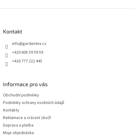
Z
á
p
a
Kontakt
t
info
@
gardentex.cz
í
+420 608 59 59 59
+420 777 222 445
Informace pro vás
Obchodní podmínky
Podmínky ochrany osobních údajů
Kontakty
Reklamace a vrácení zboží
Doprava a platba
Moje objednávka