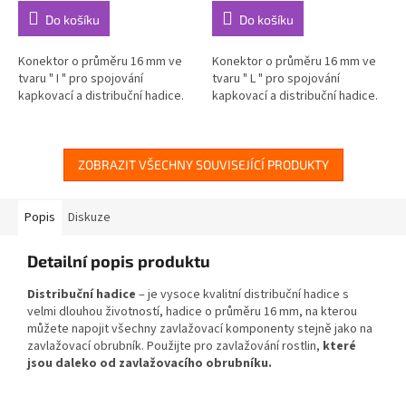
Do košíku
Do košíku
Konektor o průměru 16 mm ve
Konektor o průměru 16 mm ve
tvaru " I " pro spojování
tvaru " L " pro spojování
kapkovací a distribuční hadice.
kapkovací a distribuční hadice.
ZOBRAZIT VŠECHNY SOUVISEJÍCÍ PRODUKTY
Popis
Diskuze
Detailní popis produktu
Distribuční hadice
– je vysoce kvalitní distribuční hadice s
velmi dlouhou životností, hadice o průměru 16 mm, na kterou
můžete napojit všechny zavlažovací komponenty stejně jako na
zavlažovací obrubník. Použijte pro zavlažování rostlin,
které
jsou daleko od zavlažovacího obrubníku.