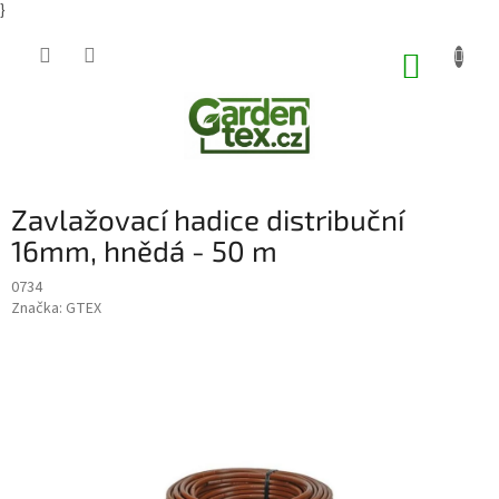
}
Přejít
na
NÁKUP
obsah
KOŠÍK
Zavlažovací hadice distribuční
16mm, hnědá - 50 m
0734
Značka:
GTEX