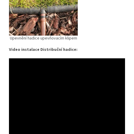
Upevnění hadice upevňovacím klipem
Video instalace Distribuční hadice: