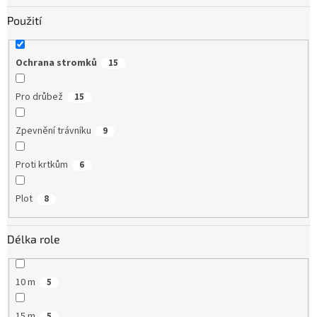
Použití
Ochrana stromků
15
Pro drůbež
15
Zpevnění trávníku
9
Proti krtkům
6
Plot
8
Délka role
10 m
5
15 m
5