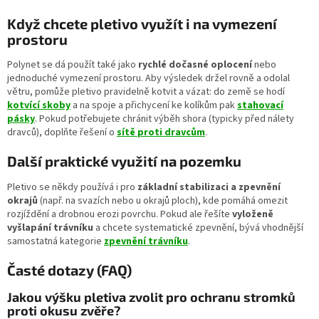
u
Když chcete pletivo využít i na vymezení
prostoru
Polynet se dá použít také jako
rychlé dočasné oplocení
nebo
jednoduché vymezení prostoru. Aby výsledek držel rovně a odolal
větru, pomůže pletivo pravidelně kotvit a vázat: do země se hodí
kotvící skoby
a na spoje a přichycení ke kolíkům pak
stahovací
pásky
. Pokud potřebujete chránit výběh shora (typicky před nálety
dravců), doplňte řešení o
sítě proti dravcům
.
Další praktické využití na pozemku
Pletivo se někdy používá i pro
základní stabilizaci a zpevnění
okrajů
(např. na svazích nebo u okrajů ploch), kde pomáhá omezit
rozjíždění a drobnou erozi povrchu. Pokud ale řešíte
vyloženě
vyšlapání trávníku
a chcete systematické zpevnění, bývá vhodnější
samostatná kategorie
zpevnění trávníku
.
Časté dotazy (FAQ)
Jakou výšku pletiva zvolit pro ochranu stromků
proti okusu zvěře?