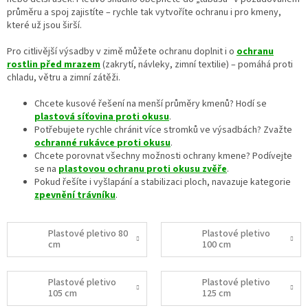
průměru a spoj zajistíte – rychle tak vytvoříte ochranu i pro kmeny,
které už jsou širší.
Pro citlivější výsadby v zimě můžete ochranu doplnit i o
ochranu
rostlin před mrazem
(zakrytí, návleky, zimní textilie) – pomáhá proti
chladu, větru a zimní zátěži.
Chcete kusové řešení na menší průměry kmenů? Hodí se
plastová síťovina proti okusu
.
Potřebujete rychle chránit více stromků ve výsadbách? Zvažte
ochranné rukávce proti okusu
.
Chcete porovnat všechny možnosti ochrany kmene? Podívejte
se na
plastovou ochranu proti okusu zvěře
.
Pokud řešíte i vyšlapání a stabilizaci ploch, navazuje kategorie
zpevnění trávníku
.
Plastové pletivo 80
Plastové pletivo
cm
100 cm
Plastové pletivo
Plastové pletivo
105 cm
125 cm