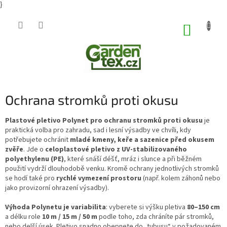
}
Přejít
na
NÁKUP
obsah
KOŠÍK
Ochrana stromků proti okusu
Plastové pletivo Polynet pro ochranu stromků proti okusu
je
praktická volba pro zahradu, sad i lesní výsadby ve chvíli, kdy
potřebujete ochránit
mladé kmeny, keře a sazenice před okusem
zvěře
. Jde o
celoplastové pletivo z UV-stabilizovaného
polyethylenu (PE)
, které snáší déšť, mráz i slunce a při běžném
použití vydrží dlouhodobě venku. Kromě ochrany jednotlivých stromků
se hodí také pro
rychlé vymezení prostoru
(např. kolem záhonů nebo
jako provizorní ohrazení výsadby).
Výhoda Polynetu je variabilita
: vyberete si výšku pletiva
80–150 cm
a délku role
10 m / 15 m / 50 m
podle toho, zda chráníte pár stromků,
nebo delší úsek. Pletivo snadno obepnete do „tubusu“ v požadovaném