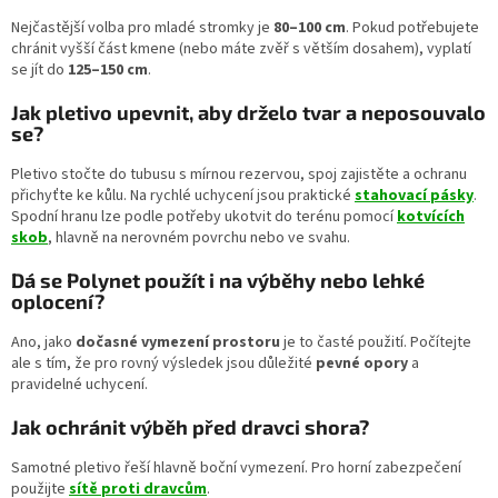
Nejčastější volba pro mladé stromky je
80–100 cm
. Pokud potřebujete
chránit vyšší část kmene (nebo máte zvěř s větším dosahem), vyplatí
se jít do
125–150 cm
.
Jak pletivo upevnit, aby drželo tvar a neposouvalo
se?
Pletivo stočte do tubusu s mírnou rezervou, spoj zajistěte a ochranu
přichyťte ke kůlu. Na rychlé uchycení jsou praktické
stahovací pásky
.
Spodní hranu lze podle potřeby ukotvit do terénu pomocí
kotvících
skob
, hlavně na nerovném povrchu nebo ve svahu.
Dá se Polynet použít i na výběhy nebo lehké
oplocení?
Ano, jako
dočasné vymezení prostoru
je to časté použití. Počítejte
ale s tím, že pro rovný výsledek jsou důležité
pevné opory
a
pravidelné uchycení.
Jak ochránit výběh před dravci shora?
Samotné pletivo řeší hlavně boční vymezení. Pro horní zabezpečení
použijte
sítě proti dravcům
.