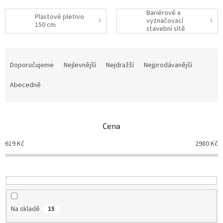
Bariérové a
Plastové pletivo
vyznačovací
150 cm
stavební sítě
Ř
a
Doporučujeme
Nejlevnější
Nejdražší
Nejprodávanější
z
e
Abecedně
n
í
p
Cena
r
o
619
Kč
2980
Kč
d
u
k
t
ů
Na skladě
15