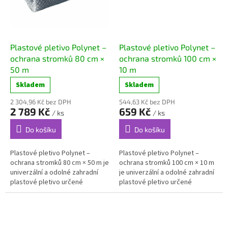
Plastové pletivo Polynet –
Plastové pletivo Polynet –
ochrana stromků 80 cm ×
ochrana stromků 100 cm ×
50 m
10 m
Skladem
Skladem
2 304,96 Kč bez DPH
544,63 Kč bez DPH
2 789 Kč
659 Kč
/ ks
/ ks
Do košíku
Do košíku
Plastové pletivo Polynet –
Plastové pletivo Polynet –
ochrana stromků 80 cm × 50 m je
ochrana stromků 100 cm × 10 m
univerzální a odolné zahradní
je univerzální a odolné zahradní
plastové pletivo určené
plastové pletivo určené
především k...
především k...