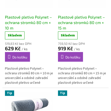
p
r
o
d
Plastové pletivo Polynet –
Plastové pletivo Polynet –
u
ochrana stromků 80 cm ×
ochrana stromků 80 cm ×
k
10 m
15 m
t
Skladem
Skladem
ů
519,83 Kč bez DPH
759,50 Kč bez DPH
629 Kč
919 Kč
/ ks
/ ks
Do košíku
Do košíku
Plastové pletivo Polynet –
Plastové pletivo Polynet –
ochrana stromků 80 cm × 10 m je
ochrana stromků 80 cm × 15 m je
univerzální a odolné zahradní
univerzální a odolné zahradní
plastové pletivo určené
plastové pletivo určené
především k...
především k...
Tip
Tip