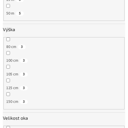
50 m
5
Výška
80 cm
3
100 cm
3
105 cm
3
125 cm
3
150 cm
3
Velikost oka