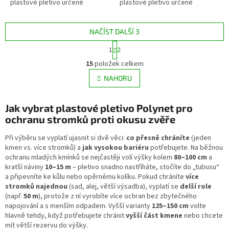
plastové pletivo určené
plastové pletivo určené
především k...
především k...
NAČÍST DALŠÍ 3
S
1
2
t
O
r
15
položek celkem
v
á
l
NAHORU
n
á
k
d
o
v
Jak vybrat plastové pletivo Polynet pro
a
á
c
ochranu stromků proti okusu zvěře
n
í
í
p
Při výběru se vyplatí ujasnit si dvě věci:
co přesně chráníte
(jeden
r
kmen vs. více stromků) a
jak vysokou bariéru
potřebujete. Na běžnou
v
ochranu mladých kmínků se nejčastěji volí výšky kolem
80–100 cm
a
k
kratší náviny
10–15 m
– pletivo snadno nastříháte, stočíte do „tubusu“
y
a připevníte ke kůlu nebo opěrnému kolíku. Pokud chráníte
více
v
stromků najednou
(sad, alej, větší výsadba), vyplatí se
delší role
ý
(např.
50 m
), protože z ní vyrobíte více ochran bez zbytečného
p
napojování a s menším odpadem. Vyšší varianty
125–150 cm
volte
i
hlavně tehdy, když potřebujete chránit
vyšší část kmene
nebo chcete
s
mít větší rezervu do výšky.