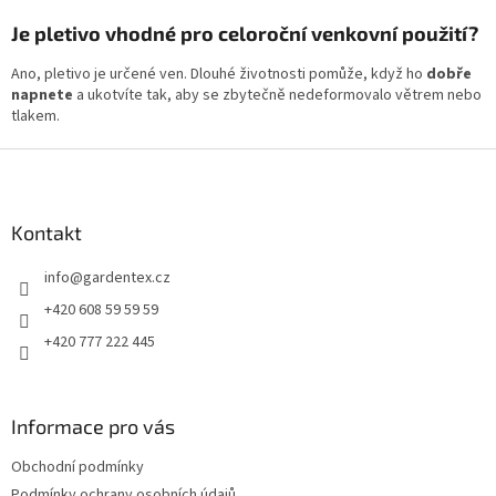
Je pletivo vhodné pro celoroční venkovní použití?
Ano, pletivo je určené ven. Dlouhé životnosti pomůže, když ho
dobře
napnete
a ukotvíte tak, aby se zbytečně nedeformovalo větrem nebo
tlakem.
Z
á
p
a
Kontakt
t
info
@
gardentex.cz
í
+420 608 59 59 59
+420 777 222 445
Informace pro vás
Obchodní podmínky
Podmínky ochrany osobních údajů