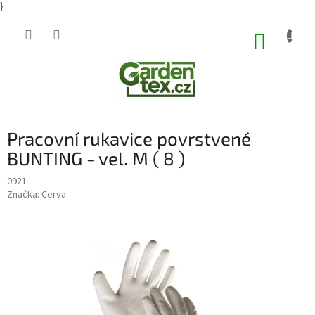
}
Přejít
na
NÁKUP
obsah
KOŠÍK
Pracovní rukavice povrstvené
BUNTING - vel. M ( 8 )
0921
Značka:
Cerva