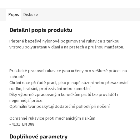
Popis
Diskuze
Detailní popis produktu
Pletené bezešvé nylonové pogumované rukavice s tenkou
vrstvou polyuretanu v dlani a na prstech a pružnou manžetou.
Praktické pracovní rukavice jsou určeny pro veškeré práce i na
zahradě.
Chrání ruce při řadě prací, jako je např. sázení nebo přesazování
rostlin, hrabání, prořezávání nebo zametání.
Díky výborně zpracovaným konečkům prstů lze provádět i
nejjemnější práce.
Optimální tvar poskytují dodatečné pohodlí při nošení.
Ochranné rukavice proti mechanickým rizikům
- 4131 EN 388
Doplňkové parametry