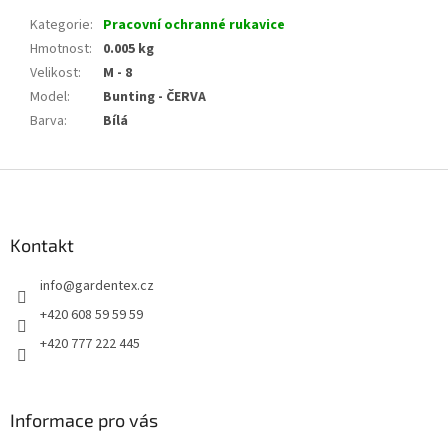
Kategorie
:
Pracovní ochranné rukavice
Hmotnost
:
0.005 kg
Velikost
:
M - 8
Model
:
Bunting - ČERVA
Barva
:
Bílá
Z
á
p
a
Kontakt
t
info
@
gardentex.cz
í
+420 608 59 59 59
+420 777 222 445
Informace pro vás