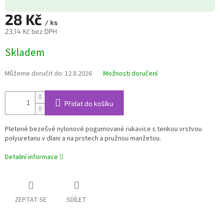
28 Kč
/ ks
23,14 Kč bez DPH
Měrná
Skladem
cena:
Můžeme doručit do:
12.8.2026
Možnosti doručení
Přidat do košíku
Pletené bezešvé nylonové pogumované rukavice s tenkou vrstvou
polyuretanu v dlani a na prstech a pružnou manžetou.
Detailní informace
ZEPTAT SE
SDÍLET