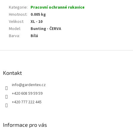
Kategorie
:
Pracovní ochranné rukavice
Hmotnost
:
0.005 kg
Velikost
:
XL - 10
Model
:
Bunting - ČERVA
Barva
:
Bílá
Z
á
p
a
Kontakt
t
info
@
gardentex.cz
í
+420 608 59 59 59
+420 777 222 445
Informace pro vás