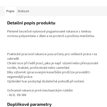
Popis
Diskuze
Detailní popis produktu
Pletené bezešvé nylonové pogumované rukavice s tenkou
vrstvou polyuretanu v dlani a na prstech a pružnou manžetou.
Praktické pracovní rukavice jsou určeny pro veškeré práce i na
zahradě.
Chrání ruce při řadě prací, jako je např. sázení nebo přesazování
rostlin, hrabání, prořezávání nebo zametání.
Díky výborně zpracovaným konečkům prstů lze provádět i
nejjemnější práce.
Optimální tvar poskytují dodatečné pohodlí při nošení.
Ochranné rukavice proti mechanickým rizikům
- 4131 EN 388
Doplňkové parametry