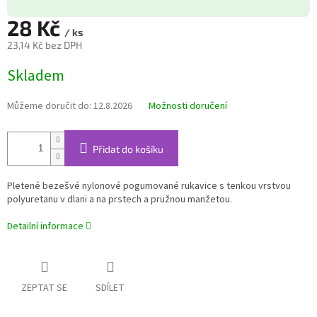
28 Kč
/ ks
23,14 Kč bez DPH
Měrná
Skladem
cena:
Můžeme doručit do:
12.8.2026
Možnosti doručení
Přidat do košíku
Pletené bezešvé nylonové pogumované rukavice s tenkou vrstvou
polyuretanu v dlani a na prstech a pružnou manžetou.
Detailní informace
ZEPTAT SE
SDÍLET