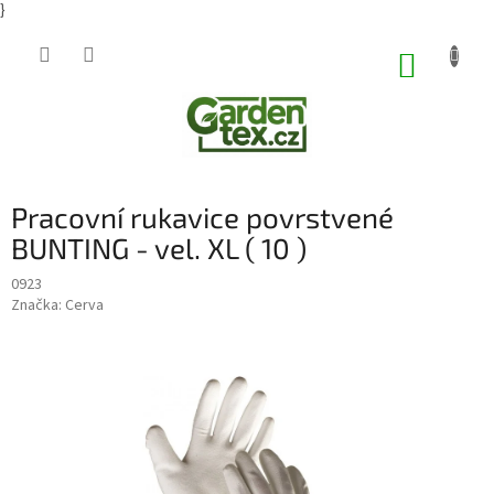
}
Přejít
na
NÁKUP
obsah
KOŠÍK
Pracovní rukavice povrstvené
BUNTING - vel. XL ( 10 )
0923
Značka:
Cerva