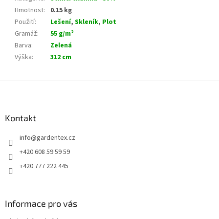
Hmotnost
:
0.15 kg
Použití
:
Lešení
,
Skleník
,
Plot
Gramáž
:
55 g/m²
Barva
:
Zelená
Výška
:
312 cm
Z
á
p
a
Kontakt
t
info
@
gardentex.cz
í
+420 608 59 59 59
+420 777 222 445
Informace pro vás