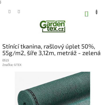
}
Přejít
na
NÁKUP
obsah
KOŠÍK
Stínící tkanina, rašlový úplet 50%,
55g/m2, šíře 3,12m, metráž - zelená
0515
Značka:
GTEX