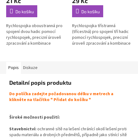
21 Kč
29 Kč
Do košíku
Do košíku
Rychlospojka oboustranná pro
Rychlospojka třístranná
spojení dvou hadic pomocí
(třícestná) pro spojení tří hadic
rychlospojek, precizní úroveň
pomocí rychlospojek, precizní
zpracování a kombinace
úroveň zpracování a kombinace
použitých materiálů...
použitých...
Popis
Diskuze
Detailní popis produktu
Do políčka zadejte požadovanou délku v metrech a
klikněte na tlačítko " Přidat do košíku "
Široké možnosti použití:
Stavebnictví:
ochranné sítě na lešení chránící okolí lešení proti
spadu materiálu a drobných předmětů, případně jako stínící sítě