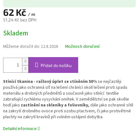
62 Kč
/ m
51,24 Kč bez DPH
Měrná
Skladem
cena:
Můžeme doručit do:
12.8.2026
Možnosti doručení
Přidat do košíku
Stínící tkanina - rašlový úplet se stíněním 50%
se nejčastěji
používá jako ochranná síť na lešení chránící okolí lešení proti spadu
materiálu a drobných předmětů a současně jako stínící textílie
zabraňující rychlému vysychání omítek. V zemědělství se pak skvěle
hodí jako
zastínění na skleníky a foliovníky,
dále jako ochranné sítě
na zakrytí drobného ovoce proti ozobu ptactvem, či jako protivětrné
plachty na zakrytí kravínů při volném ustájení dobytka.
Detailní informace