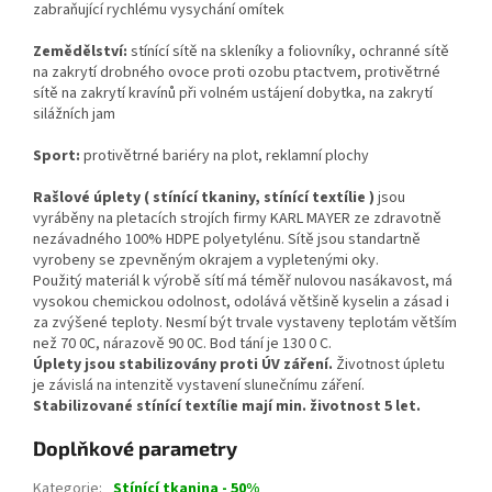
zabraňující rychlému vysychání omítek
Zemědělství:
stínící sítě na skleníky a foliovníky, ochranné sítě
na zakrytí drobného ovoce proti ozobu ptactvem, protivětrné
sítě na zakrytí kravínů při volném ustájení dobytka, na zakrytí
silážních jam
Sport:
protivětrné bariéry na plot, reklamní plochy
Rašlové úplety ( stínící tkaniny, stínící textílie )
jsou
vyráběny na pletacích strojích firmy KARL MAYER ze zdravotně
nezávadného 100% HDPE polyetylénu. Sítě jsou standartně
vyrobeny se zpevněným okrajem a vypletenými oky.
Použitý materiál k výrobě sítí má téměř nulovou nasákavost, má
vysokou chemickou odolnost, odolává většině kyselin a zásad i
za zvýšené teploty. Nesmí být trvale vystaveny teplotám větším
než 70 0C, nárazově 90 0C. Bod tání je 130 0 C.
Úplety jsou stabilizovány proti ÚV záření.
Životnost úpletu
je závislá na intenzitě vystavení slunečnímu záření.
Stabilizované stínící textílie mají min. životnost 5 let.
Doplňkové parametry
Kategorie
:
Stínící tkanina - 50%