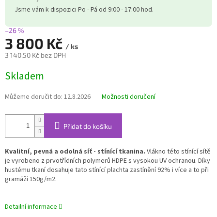
Jsme vám k dispozici Po - Pá od 9:00 - 17:00 hod.
–26 %
3 800 Kč
/ ks
3 140,50 Kč bez DPH
Měrná
Skladem
cena:
Můžeme doručit do:
12.8.2026
Možnosti doručení
Přidat do košíku
Kvalitní, pevná a odolná síť - stínící tkanina.
Vlákno této stínící sítě
je vyrobeno z prvotřídních polymerů HDPE s vysokou UV ochranou. Díky
hustému tkaní dosahuje tato stínící plachta zastínění 92% i více a to při
gramáži 150g/m2.
Detailní informace