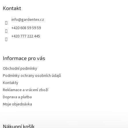
p
a
Kontakt
t
info
@
gardentex.cz
í
+420 608 59 59 59
+420 777 222 445
Informace pro vás
Obchodní podmínky
Podmínky ochrany osobních údajů
Kontakty
Reklamace a vrácení zboží
Doprava a platba
Moje objednávka
Nákupní košík