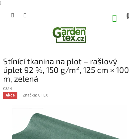
}
Přejít
na
NÁKUP
obsah
KOŠÍK
Stínící tkanina na plot – rašlový
úplet 92 %, 150 g/m², 125 cm × 100
m, zelená
0354
Značka:
GTEX
Akce