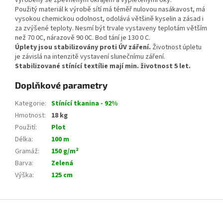
vyrobeny se zpevněným okrajem a vypletenými oky.
Použitý materiál k výrobě sítí má téměř nulovou nasákavost, má
vysokou chemickou odolnost, odolává většině kyselin a zásad i
za zvýšené teploty. Nesmí být trvale vystaveny teplotám větším
než 70 0C, nárazově 90 0C. Bod tání je 130 0 C.
Úplety jsou stabilizovány proti ÚV záření.
Životnost úpletu
je závislá na intenzitě vystavení slunečnímu záření.
Stabilizované stínící textílie mají min. životnost 5 let.
Doplňkové parametry
Kategorie
:
Stínící tkanina - 92%
Hmotnost
:
18 kg
Použití
:
Plot
Délka
:
100 m
Gramáž
:
150 g/m²
Barva
:
Zelená
Výška
:
125 cm
Z
á