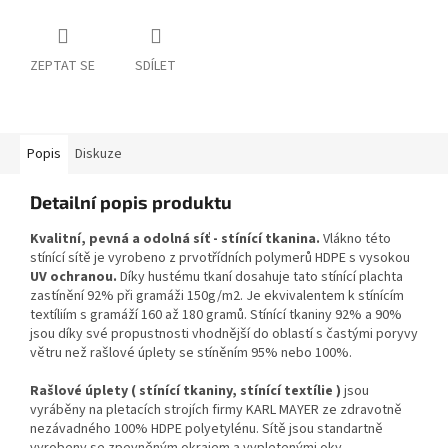
ZEPTAT SE
SDÍLET
Popis
Diskuze
Detailní popis produktu
Kvalitní, pevná a odolná síť - stínící tkanina.
Vlákno této
stínící sítě je vyrobeno z prvotřídních polymerů HDPE s vysokou
UV ochranou.
Díky hustému tkaní dosahuje tato stínící plachta
zastínění 92% při gramáži 150g/m2. Je ekvivalentem k stínícím
textíliím s gramáží 160 až 180 gramů. Stínící tkaniny 92% a 90%
jsou díky své propustnosti vhodnější do oblastí s častými poryvy
větru než rašlové úplety se stíněním 95% nebo 100%.
Rašlové úplety ( stínící tkaniny, stínící textílie )
jsou
vyráběny na pletacích strojích firmy KARL MAYER ze zdravotně
nezávadného 100% HDPE polyetylénu. Sítě jsou standartně