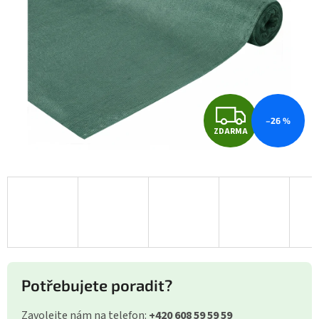
Z
–26 %
ZDARMA
D
A
R
M
A
Potřebujete poradit?
Zavolejte nám na telefon:
+420 608 59 59 59