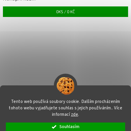
0
KS /
0 KČ
Tento web používá soubory cookie. Dalším procházením
tohoto webu vyjadřujete souhlas s jejich používáním.. Více
informací
zde
.
Vytvořil Shoptet
Souhlasím