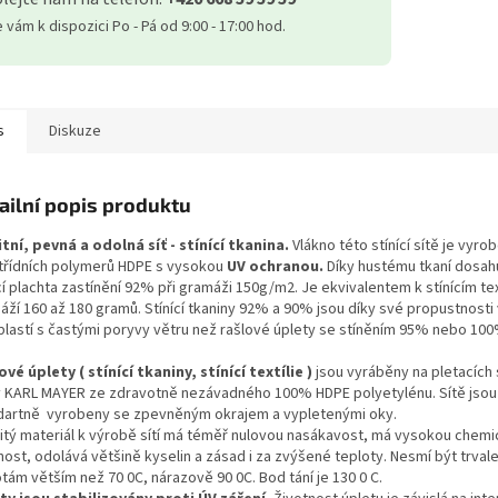
vám k dispozici Po - Pá od 9:00 - 17:00 hod.
s
Diskuze
ailní popis produktu
itní, pevná a odolná síť - stínící tkanina.
Vlákno této stínící sítě je vyro
třídních polymerů HDPE s vysokou
UV ochranou.
Díky hustému tkaní dosah
cí plachta zastínění 92% při gramáži 150g/m2. Je ekvivalentem k stínícím tex
áží 160 až 180 gramů. Stínící tkaniny 92% a 90% jsou díky své propustnosti
blastí s častými poryvy větru než rašlové úplety se stíněním 95% nebo 100
vé úplety ( stínící tkaniny, stínící textílie )
jsou vyráběny na pletacích 
y KARL MAYER ze zdravotně nezávadného 100% HDPE polyetylénu. Sítě jsou
dartně vyrobeny se zpevněným okrajem a vypletenými oky.
itý materiál k výrobě sítí má téměř nulovou nasákavost, má vysokou chem
nost, odolává většině kyselin a zásad i za zvýšené teploty. Nesmí být trval
tám větším než 70 0C, nárazově 90 0C. Bod tání je 130 0 C.