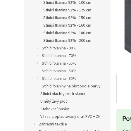
a
Stínící tkanina 92% - 100 cm
n
Stínící tkanina 92% - 125 cm
e
Stínící tkanina 92% - 150 cm
l
Stínící tkanina 92% - 160 cm
Stínící tkanina 92% - 180 cm
Stínící tkanina 92% - 200 cm
Stínící tkanina - 90%
Stínící tkanina - 70%
Stínící tkanina - 55%
Stínící tkanina - 50%
Stínící tkanina - 35%
Stínící tkaniny na plot podle barvy
Stínící plachty proti slunci
Umělý živý plot
Stahovací pásky
Vázací poplastovaný drát PVC + ZN
Po
Zahradní textilie
Zavo