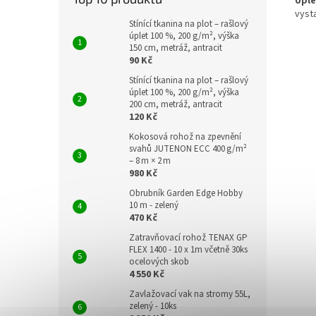
Úple
vyst
Stínící tkanina na plot – rašlový
úplet 100 %, 200 g/m², výška
150 cm, metráž, antracit
90 Kč
Stínící tkanina na plot – rašlový
úplet 100 %, 200 g/m², výška
200 cm, metráž, antracit
120 Kč
Kokosová rohož na zpevnění
svahů JUTENON ECC 400 g/m²
– 8 m × 2 m
980 Kč
Obrubník Garden Edge Hobby
10 m - zelený
470 Kč
Zatravňovací rohož TENAX GP
FLEX 1400 - 10 x 1m včetně 30ks
ocelových skob
4 550 Kč
Zavlažovací vak na stromy 55L,
zelený - 10ks