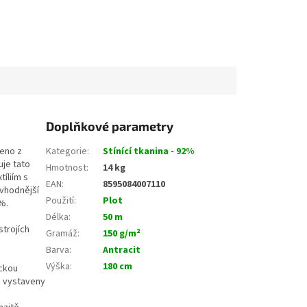
Doplňkové parametry
beno z
Kategorie
:
Stínící tkanina - 92%
uje tato
Hmotnost
:
14 kg
tíliím s
EAN
:
8595084007110
 vhodnější
Použití
:
Plot
%.
Délka
:
50 m
strojích
Gramáž
:
150 g/m²
Barva
:
Antracit
Výška
:
180 cm
ickou
e vystaveny