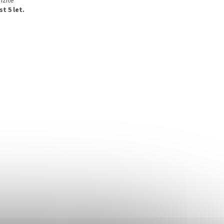
nzitě
t 5 let.