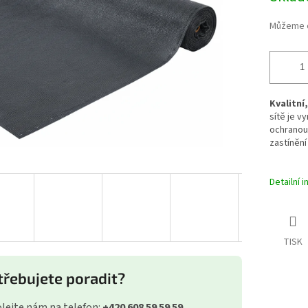
Můžeme d
Kvalitní,
sítě je v
ochranou.
zastínění
Detailní 
TISK
třebujete poradit?
lejte nám na telefon:
+420 608 59 59 59