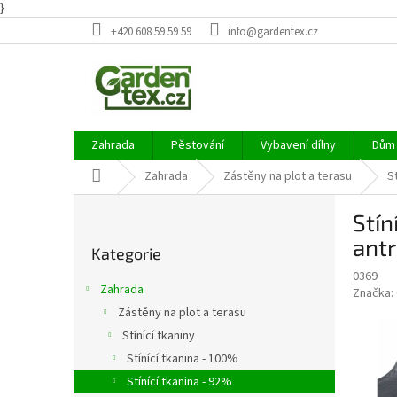
}
Přejít
+420 608 59 59 59
info@gardentex.cz
na
obsah
Zahrada
Pěstování
Vybavení dílny
Dům 
Domů
Zahrada
Zástěny na plot a terasu
St
P
Stín
o
Přeskočit
s
antr
Kategorie
kategorie
t
0369
r
Zahrada
Značka:
a
Zástěny na plot a terasu
n
Stínící tkaniny
n
í
Stínící tkanina - 100%
p
Stínící tkanina - 92%