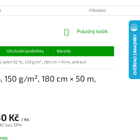
ONTAKTY
REKLAMACE A VRÁCENÍ ZBOŽÍ
Přihlášení
DOPRAVA A PLATBA
NÁKUPNÍ
Prázdný košík
KOŠÍK
Obchodní podmínky
Návody
ový úplet 92 %, 150 g/m², 180 cm × 50 m, antracit
%, 150 g/m², 180 cm × 50 m,
50 Kč
/ ks
 Kč bez DPH
dem