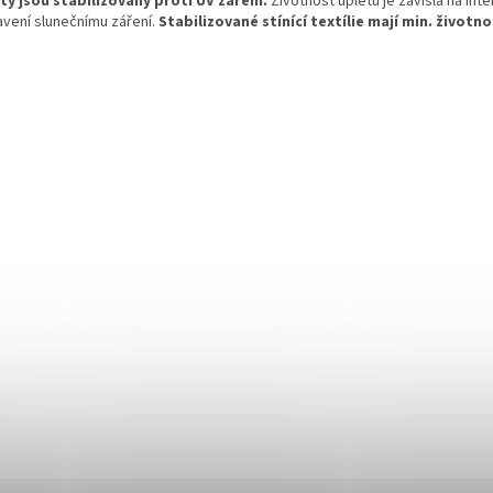
ty jsou stabilizovány proti ÚV záření.
Životnost úpletu je závislá na inte
avení slunečnímu záření.
Stabilizované stínící textílie mají min. životnos