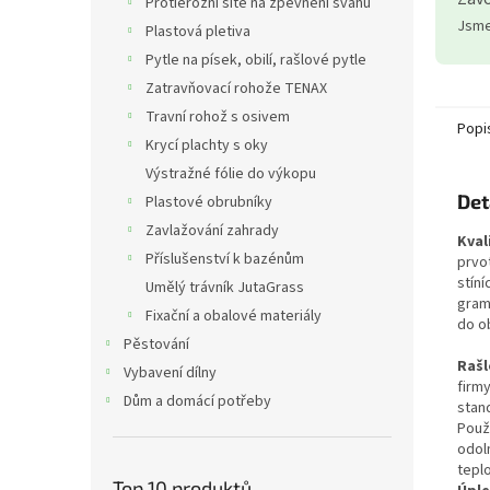
Protierozní sítě na zpevnění svahů
Jsme 
Plastová pletiva
Pytle na písek, obilí, rašlové pytle
Zatravňovací rohože TENAX
Travní rohož s osivem
Popi
Krycí plachty s oky
Výstražné fólie do výkopu
Det
Plastové obrubníky
Zavlažování zahrady
Kval
Příslušenství k bazénům
prvo
stíní
Umělý trávník JutaGrass
gram
Fixační a obalové materiály
do o
Pěstování
Rašlo
Vybavení dílny
firm
Dům a domácí potřeby
stan
Použ
odol
teplo
Top 10 produktů