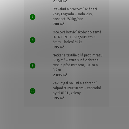
2 350 Kč
Stavební a pracovní skládací
kozy Lagrada – sada 2 ks,
nosnost 250 kg/pár
780 Kč
Ocelové kotvící skoby do země
U-TR PROFI 15×7,5×15 cm ×
5mm – balení 50 ks
395 Kč
Netkaná textilie bílá proti mrazu
50 g/m² – extra silná ochrana
rostlin před mrazem, 100 m ×
3,2 m
2 495 Kč
Vak, pytel na listí a zahradní
odpad 90×90×90 cm – zahradní
pytel 810 L, zelený
395 Kč
Z
á
p
a