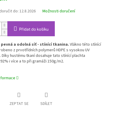
oručit do:
12.8.2026
Možnosti doručení
Přidat do košíku
 pevná a odolná síť - stínící tkanina.
Vlákno této stínící
yrobeno z prvotřídních polymerů HDPE s vysokou UV
 Díky hustému tkaní dosahuje tato stínící plachta
 92% i více a to při gramáži 150g/m2.
informace
ZEPTAT SE
SDÍLET