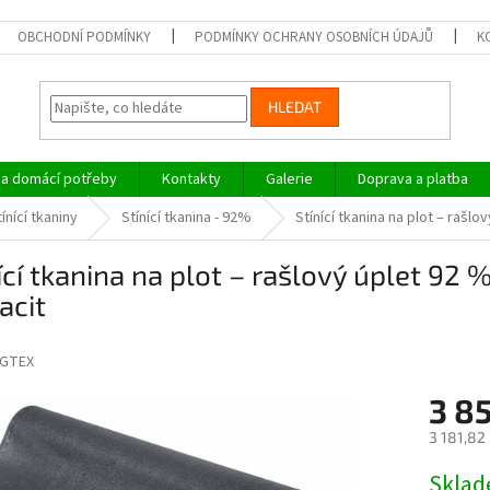
OBCHODNÍ PODMÍNKY
PODMÍNKY OCHRANY OSOBNÍCH ÚDAJŮ
K
HLEDAT
a domácí potřeby
Kontakty
Galerie
Doprava a platba
ínící tkaniny
Stínící tkanina - 92%
Stínící tkanina na plot – rašl
ící tkanina na plot – rašlový úplet 92 
acit
GTEX
3 8
3 181,82
Měrná
Skla
cena: