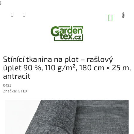
}
Přejít
na
NÁKUP
obsah
KOŠÍK
Stínící tkanina na plot – rašlový
úplet 90 %, 110 g/m², 180 cm × 25 m,
antracit
0431
Značka:
GTEX