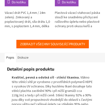
Do košíku
Do košíku
Vázací drát PVC 1,4 mm / 24m
Plastová vázací stahovací páska
zelený. Zinkovaný a
slouží ke snadnému přichycení
poplastovaný drát, síla drátu 1,0
rašlového úpletu nebo plastové
mm, s poplastem 1,4 mm, délka
ochrany proti okusu keřů a
24 m, barva...
stromů.
ZOBRAZIT VŠECHNY SOUVISEJÍCÍ PRODUKTY
Popis
Diskuze
Detailní popis produktu
Kvalitní, pevná a odolná síť - stínící tkanina.
Vlákno
této stínící sítě je vyrobeno z prvotřídních polymerů HDPE
s vysokou UV ochranou. Díky hustému tkaní dosahuje tato
stínící plachta zastínění 90% i při nižší gramáži cca
110g/m2 a tedy i při nižší ceně. Stínící tkaniny 92% a 90%
jsou díky své propustnosti vhodnější do oblastí s častými
poryvy větru než rašlové úplety se stíněním 95% nebo