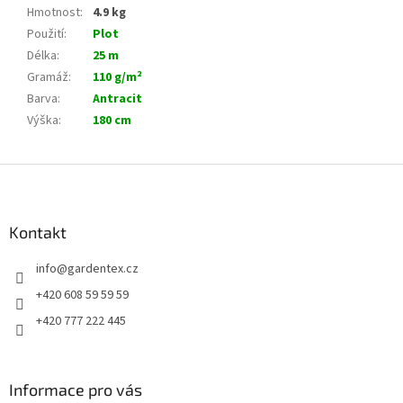
Hmotnost
:
4.9 kg
Použití
:
Plot
Délka
:
25 m
Gramáž
:
110 g/m²
Barva
:
Antracit
Výška
:
180 cm
Z
á
p
a
Kontakt
t
info
@
gardentex.cz
í
+420 608 59 59 59
+420 777 222 445
Informace pro vás