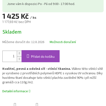
Jsme vám k dispozici Po - Pá od 9:00 - 17:00 hod.
1 425 Kč
/ ks
1 177,69 Kč bez DPH
Měrná
Skladem
cena:
Můžeme doručit do:
12.8.2026
Možnosti doručení
Přidat do košíku
Kvalitní, pevná a odolná síť - stínící tkanina.
Vlákno této stínící sítě
je vyrobeno z prvotřídních polymerů HDPE s vysokou UV ochranou. Díky
hustému tkaní dosahuje tato stínící plachta zastínění 90% i při nižší
gramáži cca 110g/m2.
Detailní informace