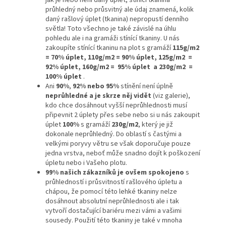
průhledný nebo průsvitný ale údaj znamená, kolik
daný rašlový úplet (tkanina) nepropustí denního
světla! Toto všechno je také závislé na úhlu
pohledu ale i na gramáži stínící tkaniny. U nás
zakoupíte stínící tkaninu na plot s gramáží
115g/m2
= 70% úplet,
110g/m2 = 90% úplet,
125g/m2 =
92% úplet, 160g/m2 = 95% úplet
a 230g/m2 =
100% úplet
.
Ani
90%
,
92% nebo 95%
stínění není úplně
neprůhledné a je skrze něj vidět
(viz galerie),
kdo chce dosáhnout vyšší neprůhlednosti musí
připevnit 2 úplety přes sebe nebo si u nás zakoupit
úplet
100%
s gramáží
230g/m2
, který je již
dokonale neprůhledný. Do oblastí s častými a
velkými poryvy větru se však doporučuje pouze
jedna vrstva, neboť může snadno dojít k poškození
úpletu nebo i Vašeho plotu.
99% našich zákazníků je ovšem spokojeno
s
průhledností i průsvitností rašlového úpletu a
chápou, že pomocí této lehké tkaniny nelze
dosáhnout absolutní neprůhlednosti ale i tak
vytvoří dostačující bariéru mezi vámi a vašimi
sousedy. Použití této tkaniny je také v mnoha