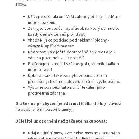
100%.
Užívejte si soukromí Vaší zahrady při hraní s dětmi
nebo u bazénu.
Zakryjte sousedův nepořádek na který se musíte
každý den skrze váš plot dívat.
Vhodné i jako podklad pod reklamní plochy -
výrazně lepší viditelnost.
Nedorostl Vám ještě dostatečně živý plot a je k
vám na pozemek z ulice vidět?
Potřebujete zastínit vaší pergolu, skleník, balkon
nebo terasu?
Úplet dokáže také zachytit většinu větrem
přenášených semen plevelu z okolí - vyzkoušeno.
Výborně poslouží tato stínící textílie i jako
protivětrná zábrana.
Drátek na přichycení je zdarma!
(Délka drátu je závislá
na odebrané množství tkaniny).
Důležité upozornění než začnete nakupovat:
Údaj o stínění
90%,
92% nebo 95%
neznamená to
jak je nebo není daný úplet, stínící tkanina