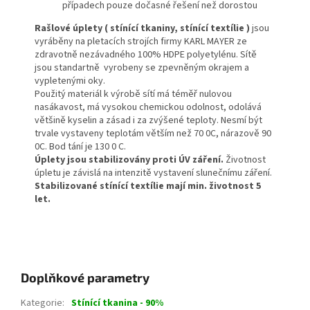
případech pouze dočasné řešení než dorostou
Rašlové úplety ( stínící tkaniny, stínící textílie )
jsou
vyráběny na pletacích strojích firmy KARL MAYER ze
zdravotně nezávadného 100% HDPE polyetylénu. Sítě
jsou standartně vyrobeny se zpevněným okrajem a
vypletenými oky.
Použitý materiál k výrobě sítí má téměř nulovou
nasákavost, má vysokou chemickou odolnost, odolává
většině kyselin a zásad i za zvýšené teploty. Nesmí být
trvale vystaveny teplotám větším než 70 0C, nárazově 90
0C. Bod tání je 130 0 C.
Úplety jsou stabilizovány proti ÚV záření.
Životnost
úpletu je závislá na intenzitě vystavení slunečnímu záření.
Stabilizované stínící textílie mají min. životnost 5
let.
Doplňkové parametry
Kategorie
:
Stínící tkanina - 90%