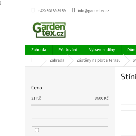
}
Přejít
+420 608 59 59 59
info@gardentex.cz
na
obsah
Zahrada
Pěstování
Vybavení dílny
Dům 
Domů
Zahrada
Zástěny na plot a terasu
St
P
Stín
o
s
Cena
t
r
31
Kč
8600
Kč
a
n
n
í
p