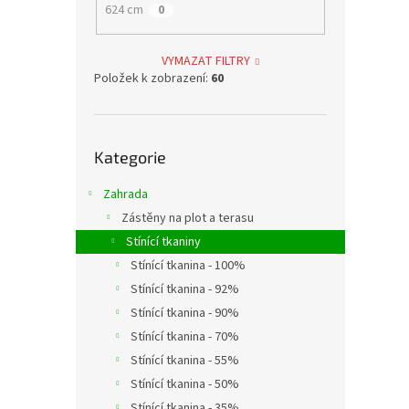
624 cm
0
VYMAZAT FILTRY
Položek k zobrazení:
60
Přeskočit
Kategorie
kategorie
Zahrada
Zástěny na plot a terasu
Stínící tkaniny
Stínící tkanina - 100%
Stínící tkanina - 92%
Stínící tkanina - 90%
Stínící tkanina - 70%
Stínící tkanina - 55%
Stínící tkanina - 50%
Stínící tkanina - 35%