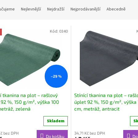
učujeme
Nejlevnější
Nejdražší
Nejprodávanější
Abecedně
Kód:
0340
–29 %
cí tkanina na plot – rašlový
Stínící tkanina na plot – rašl
 92 %, 150 g/m², výška 100
úplet 92 %, 150 g/m², výška
etráž, zelená
cm, metráž, antracit
Skladem
S
Kč bez DPH
34,71 Kč bez DPH
Do košíku
Do