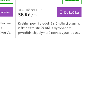
Skladem
31,40 Kč bez DPH
 košíku
Do košíku
38 Kč
/ m
 tkanina.
Kvalitní, pevná a odolná síť - stínící tkanina.
 z
Vlákno této stínící sítě je vyrobeno z
kou UV...
prvotřídních polymerů HDPE s vysokou UV...