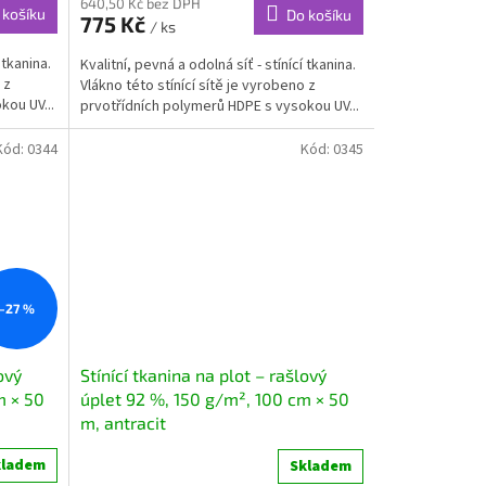
640,50 Kč bez DPH
 košíku
Do košíku
775 Kč
/ ks
 tkanina.
Kvalitní, pevná a odolná síť - stínící tkanina.
 z
Vlákno této stínící sítě je vyrobeno z
kou UV...
prvotřídních polymerů HDPE s vysokou UV...
Kód:
0344
Kód:
0345
–27 %
ový
Stínící tkanina na plot – rašlový
m × 50
úplet 92 %, 150 g/m², 100 cm × 50
m, antracit
kladem
Skladem