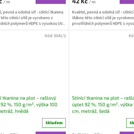
Kč
42 Kč
/ m
/ m
í, pevná a odolná síť - stínící tkanina.
Kvalitní, pevná a odolná síť - stínící
této stínící sítě je vyrobeno z
Vlákno této stínící sítě je vyrobeno
ídních polymerů HDPE s vysokou UV...
prvotřídních polymerů HDPE s vyso
Kód:
0341/2
Kó
cí tkanina na plot – rašlový
Stínící tkanina na plot – rašl
 92 %, 150 g/m², výška 100
úplet 92 %, 150 g/m², výška
etráž, hnědá
cm, metráž, šedá
Skladem
S