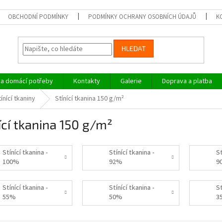
OBCHODNÍ PODMÍNKY
PODMÍNKY OCHRANY OSOBNÍCH ÚDAJŮ
K
HLEDAT
a domácí potřeby
Kontakty
Galerie
Doprava a platba
ínící tkaniny
Stínící tkanina 150 g/m²
ící tkanina 150 g/m²
Stínící tkanina -
Stínící tkanina -
St
100%
92%
9
Stínící tkanina -
Stínící tkanina -
St
55%
50%
3