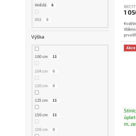
Hnědá
6
867,77
1 0
Bílá
0
Kvalitn
Vlákno 
prvotř
Výška
Akce
100 cm
11
104 cm
0
120 cm
0
125 cm
11
Stíní
150 cm
11
úplet
m, ze
156 cm
0