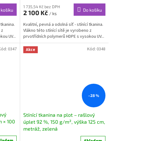
1 735,54 Kč bez DPH
 košíku
Do košíku
2 100 Kč
/ ks
 tkanina.
Kvalitní, pevná a odolná síť - stínící tkanina.
 z
Vlákno této stínící sítě je vyrobeno z
kou UV...
prvotřídních polymerů HDPE s vysokou UV...
Kód:
0347
Kód:
0348
Akce
–28 %
ový
Stínící tkanina na plot – rašlový
m × 100
úplet 92 %, 150 g/m², výška 125 cm,
metráž, zelená
kladem