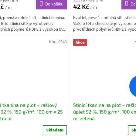
Kč bez DPH
34,71 Kč bez DPH
Do košíku
Do
Kč
42 Kč
/ m
/ m
í, pevná a odolná síť - stínící tkanina.
Kvalitní, pevná a odolná síť - stínící
této stínící sítě je vyrobeno z
Vlákno této stínící sítě je vyrobeno
ídních polymerů HDPE s vysokou UV...
prvotřídních polymerů HDPE s vyso
Kód:
0343
Akce
cí tkanina na plot – rašlový
Stínící tkanina na plot – rašl
 92 %, 150 g/m², 100 cm × 25
úplet 92 %, 150 g/m², 100 c
tracit
m, zelená
Skladem
S