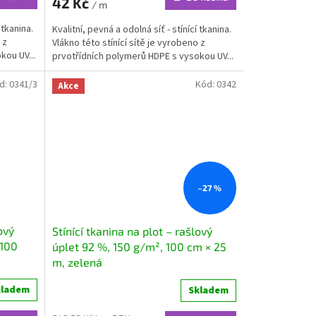
42 Kč
/ m
 tkanina.
Kvalitní, pevná a odolná síť - stínící tkanina.
 z
Vlákno této stínící sítě je vyrobeno z
kou UV...
prvotřídních polymerů HDPE s vysokou UV...
d:
0341/3
Kód:
0342
Akce
–27 %
ový
Stínící tkanina na plot – rašlový
 100
úplet 92 %, 150 g/m², 100 cm × 25
m, zelená
kladem
Skladem