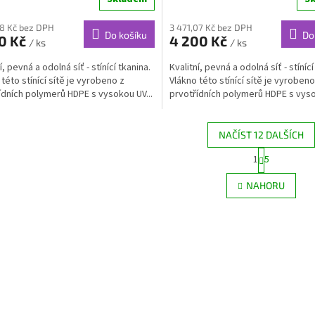
98 Kč bez DPH
3 471,07 Kč bez DPH
Do košíku
Do
00 Kč
4 200 Kč
/ ks
/ ks
í, pevná a odolná síť - stínící tkanina.
Kvalitní, pevná a odolná síť - stínící
této stínící sítě je vyrobeno z
Vlákno této stínící sítě je vyrobeno
ídních polymerů HDPE s vysokou UV...
prvotřídních polymerů HDPE s vyso
NAČÍST 12 DALŠÍCH
S
1
5
O
t
r
v
NAHORU
á
l
n
á
k
d
o
a
v
c
á
í
n
p
í
r
v
k