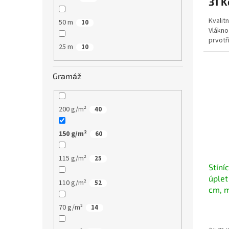
31 
Kvalitn
50 m
10
Vlákno 
prvotř
25 m
10
Gramáž
200 g/m²
40
150 g/m²
60
115 g/m²
25
Stíní
úplet
110 g/m²
52
cm, m
70 g/m²
14