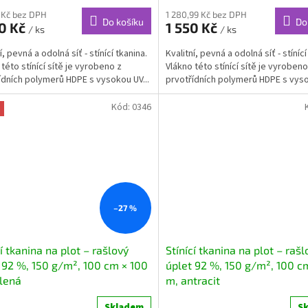
 Kč bez DPH
1 280,99 Kč bez DPH
Do košíku
Do
50 Kč
1 550 Kč
/ ks
/ ks
í, pevná a odolná síť - stínící tkanina.
Kvalitní, pevná a odolná síť - stínící
této stínící sítě je vyrobeno z
Vlákno této stínící sítě je vyrobeno
ídních polymerů HDPE s vysokou UV...
prvotřídních polymerů HDPE s vyso
Kód:
0346
–27 %
cí tkanina na plot – rašlový
Stínící tkanina na plot – rašl
 92 %, 150 g/m², 100 cm × 100
úplet 92 %, 150 g/m², 100 c
lená
m, antracit
Skladem
S