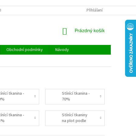
ONTAKTY
REKLAMACE A VRÁCENÍ ZBOŽÍ
Přihlášení
DOPRAVA A PLATBA
NÁKUPNÍ
Prázdný košík
KOŠÍK
Obchodní podmínky
Návody
ínící tkanina -
Stínící tkanina -
0%
70%
ínící tkanina -
Stínící tkaniny
5%
na plot podle
barvy