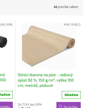
60
položek celkem
Kód:
0341
Kód:
0341/1
ový
Stínící tkanina na plot – rašlový
 100
úplet 92 %, 150 g/m², výška 100
cm, metráž, písková
kladem
Skladem
34,71 Kč bez DPH
 košíku
Do košíku