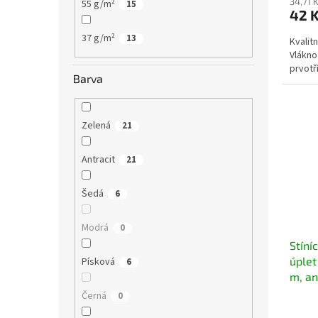
34,71 
55 g/m²
15
42 
37 g/m²
13
Kvalitn
Vlákno 
prvotř
Barva
Zelená
21
Antracit
21
Šedá
6
Modrá
0
Stíní
úplet
Písková
6
m, an
Černá
0