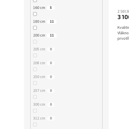
160 cm
5
2 561,
3 1
180 cm
11
Kvalitn
Vlákno 
200 cm
11
prvotř
205 cm
0
208 cm
0
250 cm
0
257 cm
0
300 cm
0
312 cm
0