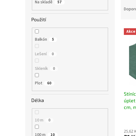
a
Ř
Na skladě
57
n
a
Dopor
e
z
Použití
l
e
V
n
Akce
ý
í
Balkón
5
p
p
i
r
Lešení
0
s
o
p
d
r
u
Skleník
0
o
k
d
t
Plot
60
u
ů
Stíní
k
Délka
úplet
t
cm, m
ů
10 m
0
25,62 
100 m
10