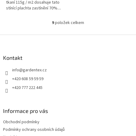
tkaní 115g / m2 dosahuje tato
stínící plachta zastínění 70%....
9
položek celkem
O
v
l
Z
á
á
d
p
a
a
Kontakt
c
t
í
info
@
gardentex.cz
í
p
r
+420 608 59 59 59
v
+420 777 222 445
k
y
v
ý
Informace pro vás
p
i
Obchodní podmínky
s
u
Podmínky ochrany osobních údajů