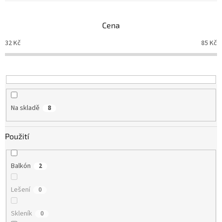
í
p
Cena
r
o
32
Kč
85
Kč
d
u
k
t
ů
Na skladě
8
Použití
Balkón
2
Lešení
0
Skleník
0