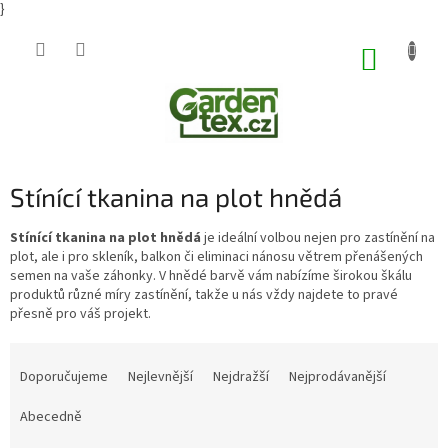
}
Přejít
na
NÁKUP
obsah
KOŠÍK
Stínící tkanina na plot hnědá
Stínící tkanina na plot hnědá
je ideální volbou nejen pro zastínění na
plot, ale i pro skleník, balkon či eliminaci nánosu větrem přenášených
semen na vaše záhonky. V hnědé barvě vám nabízíme širokou škálu
produktů různé míry zastínění, takže u nás vždy najdete to pravé
přesně pro váš projekt.
Ř
a
Doporučujeme
Nejlevnější
Nejdražší
Nejprodávanější
z
e
Abecedně
n