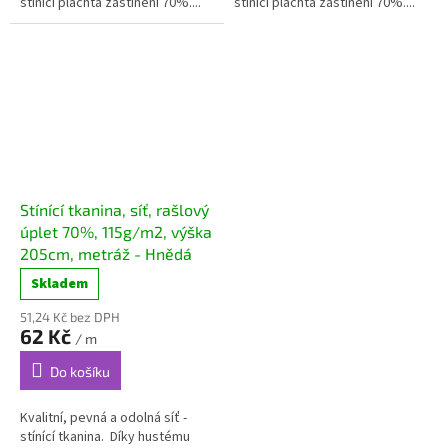
stínící plachta zastínění 70%....
stínící plachta zastínění 70%....
Stínící tkanina, síť, rašlový
úplet 70%, 115g/m2, výška
205cm, metráž - Hnědá
Skladem
51,24 Kč bez DPH
62 Kč
/ m
Do košíku
Kvalitní, pevná a odolná síť -
stínící tkanina. Díky hustému