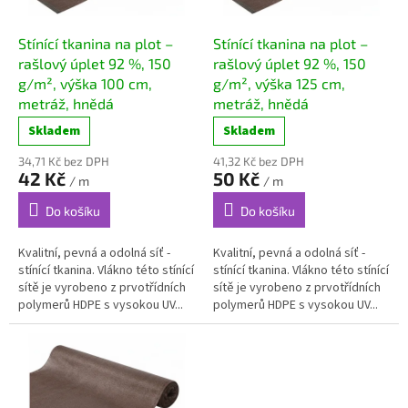
r
o
d
Stínící tkanina na plot –
Stínící tkanina na plot –
u
rašlový úplet 92 %, 150
rašlový úplet 92 %, 150
k
g/m², výška 100 cm,
g/m², výška 125 cm,
t
metráž, hnědá
metráž, hnědá
ů
Skladem
Skladem
34,71 Kč bez DPH
41,32 Kč bez DPH
42 Kč
50 Kč
/ m
/ m
Do košíku
Do košíku
Kvalitní, pevná a odolná síť -
Kvalitní, pevná a odolná síť -
stínící tkanina. Vlákno této stínící
stínící tkanina. Vlákno této stínící
sítě je vyrobeno z prvotřídních
sítě je vyrobeno z prvotřídních
polymerů HDPE s vysokou UV...
polymerů HDPE s vysokou UV...