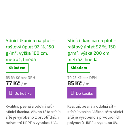
Stínící tkanina na plot –
Stínící tkanina na plot –
rašlový úplet 92 %, 150
rašlový úplet 92 %, 150
g/m², výška 180 cm,
g/m², výška 200 cm,
metráž, hnědá
metráž, hnědá
Skladem
Skladem
63,64 Kč bez DPH
70,25 Kč bez DPH
77 Kč
85 Kč
/ m
/ m
Do košíku
Do košíku
Kvalitní, pevná a odolná síť -
Kvalitní, pevná a odolná síť -
stínící tkanina. Vlákno této stínící
stínící tkanina. Vlákno této stínící
sítě je vyrobeno z prvotřídních
sítě je vyrobeno z prvotřídních
polymerů HDPE s vysokou UV...
polymerů HDPE s vysokou UV...