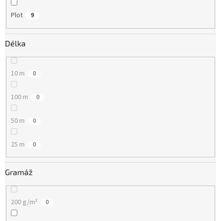
Plot
9
Délka
10 m
0
100 m
0
50 m
0
25 m
0
Gramáž
200 g/m²
0