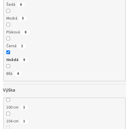
Šedá
6
Modrá
5
Písková
8
Černá
1
Hnědá
9
Bílá
4
Výška
100 cm
1
104 cm
1