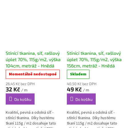
Stínící tkanina, síť, rašlový
Stínící tkanina, síť, rašlový
úplet 70%, 115g/m2, výška
úplet 70%, 115g/m2, výška
104cm, metráž - Hnědá
156cm, metráž - Hnědá
Momentálně nedostupné
Skladem
26,45 Kč bez DPH
40,50 Kč bez DPH
32 Kč
49 Kč
/ m
/ m
Do košíku
Do košíku
Kvalitní, pevná a odolná síť -
Kvalitní, pevná a odolná síť -
stínící tkanina. Díky hustému
stínící tkanina. Díky hustému
tkaní 115g / m2 dosahuje tato
tkaní 115g / m2 dosahuje tato