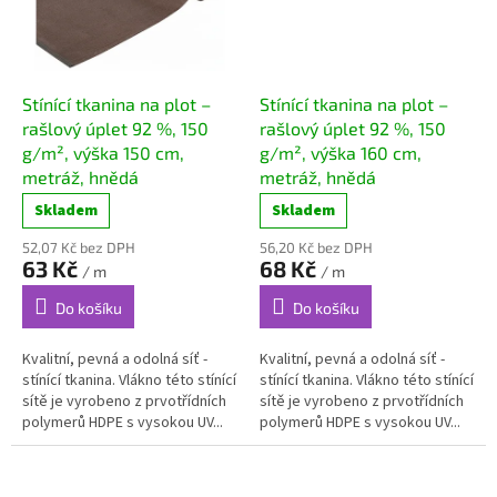
Stínící tkanina na plot –
Stínící tkanina na plot –
rašlový úplet 92 %, 150
rašlový úplet 92 %, 150
g/m², výška 150 cm,
g/m², výška 160 cm,
metráž, hnědá
metráž, hnědá
Skladem
Skladem
52,07 Kč bez DPH
56,20 Kč bez DPH
63 Kč
68 Kč
/ m
/ m
Do košíku
Do košíku
Kvalitní, pevná a odolná síť -
Kvalitní, pevná a odolná síť -
stínící tkanina. Vlákno této stínící
stínící tkanina. Vlákno této stínící
sítě je vyrobeno z prvotřídních
sítě je vyrobeno z prvotřídních
polymerů HDPE s vysokou UV...
polymerů HDPE s vysokou UV...