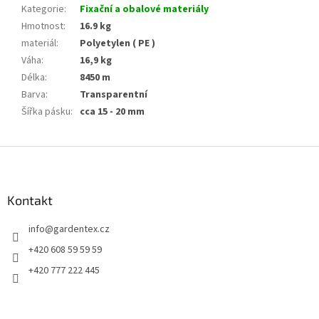
Kategorie
:
Fixační a obalové materiály
Hmotnost
:
16.9 kg
materiál
:
Polyetylen ( PE )
Váha
:
16,9 kg
Délka
:
8450 m
Barva
:
Transparentní
Šířka pásku
:
cca 15 - 20 mm
Z
á
p
a
Kontakt
t
info
@
gardentex.cz
í
+420 608 59 59 59
+420 777 222 445