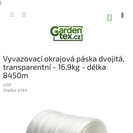
}
Přejít
na
NÁKUP
obsah
KOŠÍK
Vyvazovací okrajová páska dvojitá,
transparentní - 16,9kg - délka
8450m
1255
Značka:
GTEX