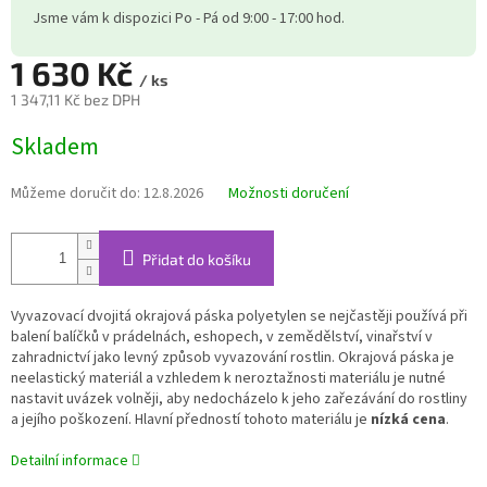
Jsme vám k dispozici Po - Pá od 9:00 - 17:00 hod.
1 630 Kč
/ ks
1 347,11 Kč bez DPH
Měrná
Skladem
cena:
Můžeme doručit do:
12.8.2026
Možnosti doručení
Přidat do košíku
Vyvazovací dvojitá okrajová páska polyetylen se nejčastěji používá při
balení balíčků v prádelnách, eshopech, v zemědělství, vinařství v
zahradnictví jako levný způsob vyvazování rostlin. Okrajová páska je
neelastický materiál a vzhledem k neroztažnosti materiálu je nutné
nastavit uvázek volněji, aby nedocházelo k jeho zařezávání do rostliny
a jejího poškození. Hlavní předností tohoto materiálu je
nízká cena
.
Detailní informace