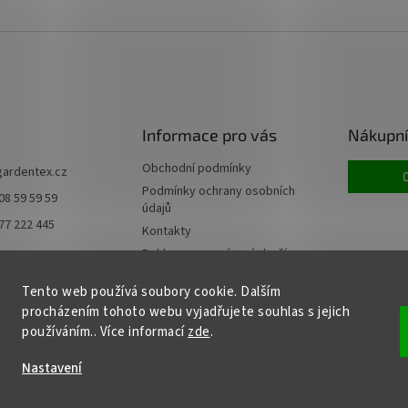
Informace pro vás
Nákupní
Obchodní podmínky
gardentex.cz
Podmínky ochrany osobních
08 59 59 59
údajů
77 222 445
Kontakty
Reklamace a vrácení zboží
Doprava a platba
Tento web používá soubory cookie. Dalším
Moje objednávka
procházením tohoto webu vyjadřujete souhlas s jejich
používáním.. Více informací
zde
.
Nastavení
azena.