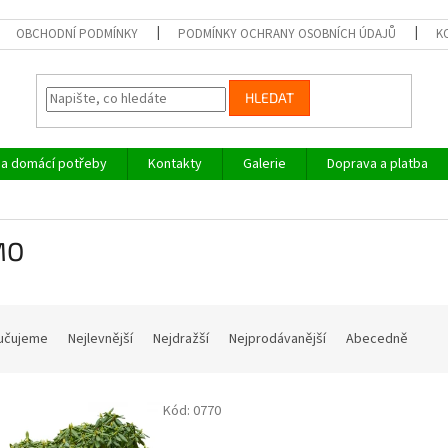
OBCHODNÍ PODMÍNKY
PODMÍNKY OCHRANY OSOBNÍCH ÚDAJŮ
K
HLEDAT
a domácí potřeby
Kontakty
Galerie
Doprava a platba
MO
učujeme
Nejlevnější
Nejdražší
Nejprodávanější
Abecedně
Kód:
0770