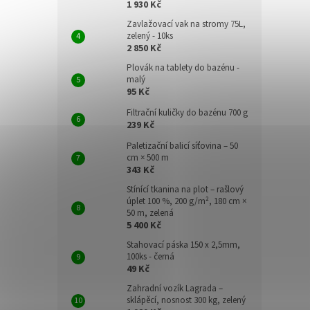
1 930 Kč
Zavlažovací vak na stromy 75L,
zelený - 10ks
2 850 Kč
Plovák na tablety do bazénu -
malý
95 Kč
Filtrační kuličky do bazénu 700 g
239 Kč
Paletizační balicí síťovina – 50
cm × 500 m
343 Kč
Stínící tkanina na plot – rašlový
úplet 100 %, 200 g/m², 180 cm ×
50 m, zelená
5 400 Kč
Stahovací páska 150 x 2,5mm,
100ks - černá
49 Kč
Zahradní vozík Lagrada –
sklápěcí, nosnost 300 kg, zelený