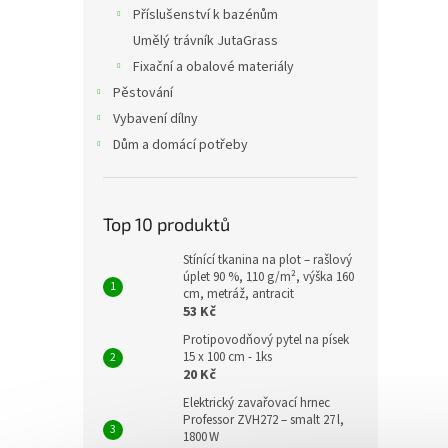
Příslušenství k bazénům
Umělý trávník JutaGrass
Fixační a obalové materiály
Pěstování
Vybavení dílny
Dům a domácí potřeby
Top 10 produktů
Stínící tkanina na plot – rašlový
úplet 90 %, 110 g/m², výška 160
cm, metráž, antracit
53 Kč
Protipovodňový pytel na písek
15 x 100 cm - 1ks
20 Kč
Elektrický zavařovací hrnec
Professor ZVH272 – smalt 27 l,
1800 W