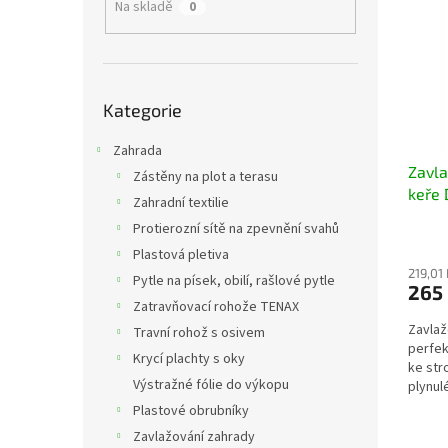
a
Na skladě
0
i
r
n
s
o
e
p
d
l
r
u
Přeskočit
o
k
Kategorie
kategorie
d
t
u
Zahrada
ů
Zavla
k
Zástěny na plot a terasu
keře 
t
Zahradní textilie
ů
Protierozní sítě na zpevnění svahů
Plastová pletiva
219,01
Pytle na písek, obilí, rašlové pytle
265
Zatravňovací rohože TENAX
Zavlaž
Travní rohož s osivem
perfek
Krycí plachty s oky
ke str
Výstražné fólie do výkopu
plynulé
Plastové obrubníky
Zavlažování zahrady