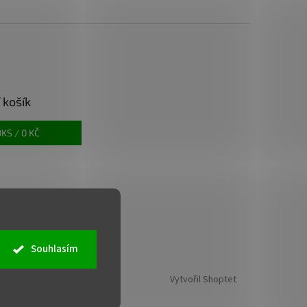
 košík
0
KS /
0 KČ
Souhlasím
Vytvořil Shoptet