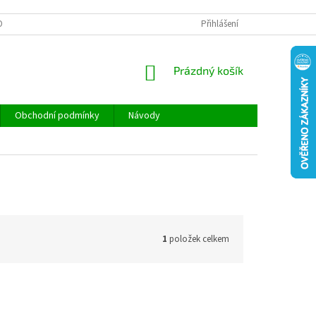
ONTAKTY
REKLAMACE A VRÁCENÍ ZBOŽÍ
Přihlášení
DOPRAVA A PLATBA
NÁKUPNÍ
Prázdný košík
KOŠÍK
Obchodní podmínky
Návody
1
položek celkem