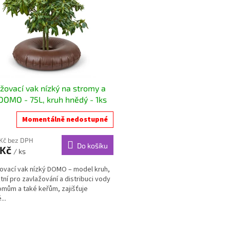
žovací vak nízký na stromy a
DOMO - 75L, kruh hnědý - 1ks
Momentálně nedostupné
 Kč bez DPH
Do košíku
 Kč
/ ks
ovací vak nízký DOMO – model kruh,
tní pro zavlažování a distribuci vody
omům a také keřům, zajišťuje
...
O