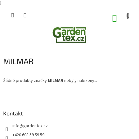
}
Přejít
na
NÁKUP
obsah
KOŠÍK
MILMAR
Žádné produkty značky
MILMAR
nebyly nalezeny...
Z
á
p
a
Kontakt
t
info
@
gardentex.cz
í
+420 608 59 59 59