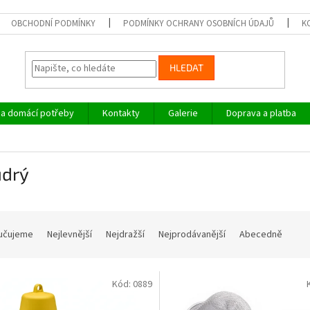
OBCHODNÍ PODMÍNKY
PODMÍNKY OCHRANY OSOBNÍCH ÚDAJŮ
K
HLEDAT
a domácí potřeby
Kontakty
Galerie
Doprava a platba
drý
učujeme
Nejlevnější
Nejdražší
Nejprodávanější
Abecedně
Kód:
0889