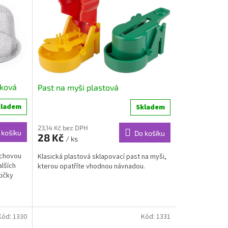
čková
Past na myši plastová
kladem
Skladem
23,14 Kč bez DPH
 košíku
Do košíku
28 Kč
/ ks
rchovou
Klasická plastová sklapovací past na myši,
alších
kterou opatříte vhodnou návnadou.
tičky
Kód:
1330
Kód:
1331