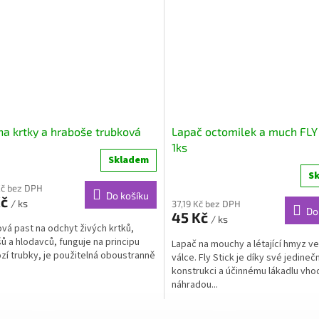
na krtky a hraboše trubková
Lapač octomilek a much FLY
1ks
Skladem
S
Kč bez DPH
Do košíku
Kč
/ ks
37,19 Kč bez DPH
Do
45 Kč
/ ks
vá past na odchyt živých krtků,
ů a hlodavců, funguje na principu
Lapač na mouchy a létající hmyz ve
zí trubky, je použitelná oboustranně
válce. Fly Stick je díky své jedineč
konstrukci a účinnému lákadlu vh
náhradou...
O