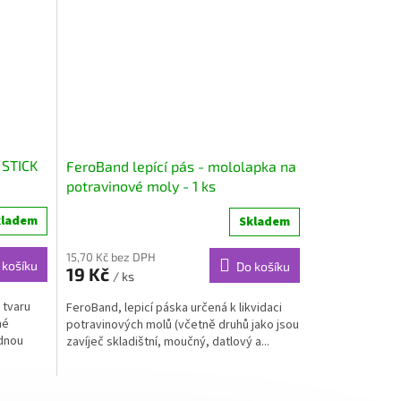
 STICK
FeroBand lepící pás - mololapka na
potravinové moly - 1 ks
kladem
Skladem
15,70 Kč bez DPH
 košíku
Do košíku
19 Kč
/ ks
 tvaru
FeroBand, lepicí páska určená k likvidaci
né
potravinových molů (včetně druhů jako jsou
odnou
zavíječ skladištní, moučný, datlový a...