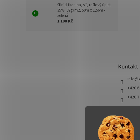
Stínící tkanina, síť, rašlový úplet
35%, 37g/m2, 50m x 1,56m -
zelená
1 100 Kč
Z
á
p
a
t
Kontakt
í
info
@
+420 6
+420 7