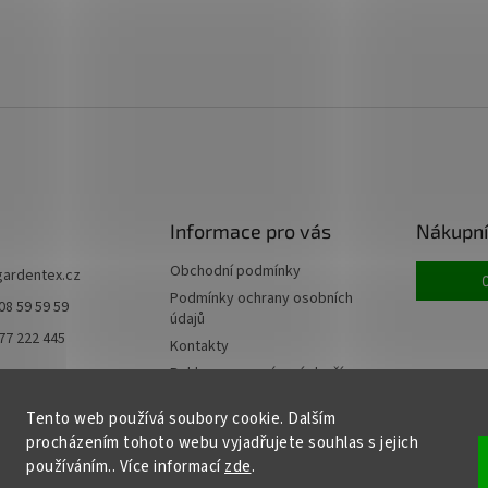
Informace pro vás
Nákupní
Obchodní podmínky
gardentex.cz
Podmínky ochrany osobních
08 59 59 59
údajů
77 222 445
Kontakty
Reklamace a vrácení zboží
Doprava a platba
Tento web používá soubory cookie. Dalším
Moje objednávka
procházením tohoto webu vyjadřujete souhlas s jejich
používáním.. Více informací
zde
.