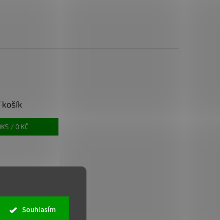
 košík
0
KS /
0 KČ
Souhlasím