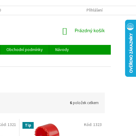
ONTAKTY
REKLAMACE A VRÁCENÍ ZBOŽÍ
Přihlášení
DOPRAVA A PLATBA
NÁKUPNÍ
Prázdný košík
KOŠÍK
Obchodní podmínky
Návody
6
položek celkem
Kód:
1321
Kód:
1323
Tip