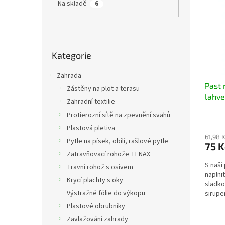
a
Na skladě
6
i
r
n
s
o
e
p
d
l
r
u
Přeskočit
o
k
Kategorie
kategorie
d
t
u
Zahrada
ů
Past 
k
Zástěny na plot a terasu
lahve
t
Zahradní textilie
ů
Protierozní sítě na zpevnění svahů
Plastová pletiva
61,98 
Pytle na písek, obilí, rašlové pytle
75 
Zatravňovací rohože TENAX
S naší
Travní rohož s osivem
naplni
Krycí plachty s oky
sladko
Výstražné fólie do výkopu
sirupem
Plastové obrubníky
Zavlažování zahrady