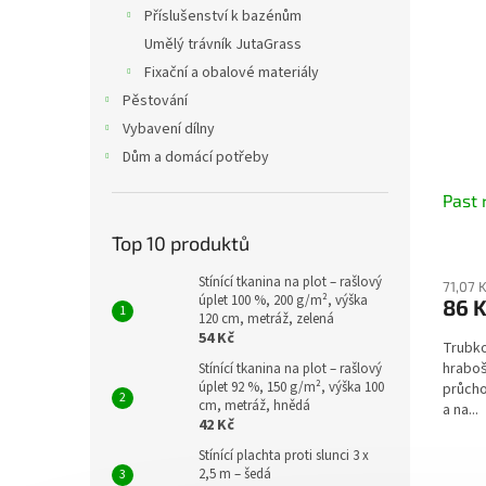
Příslušenství k bazénům
Umělý trávník JutaGrass
Fixační a obalové materiály
Pěstování
Vybavení dílny
Dům a domácí potřeby
Past 
Top 10 produktů
Stínící tkanina na plot – rašlový
71,07 
úplet 100 %, 200 g/m², výška
86 
120 cm, metráž, zelená
54 Kč
Trubko
hraboš
Stínící tkanina na plot – rašlový
úplet 92 %, 150 g/m², výška 100
průcho
cm, metráž, hnědá
a na...
42 Kč
Stínící plachta proti slunci 3 x
2,5 m – šedá