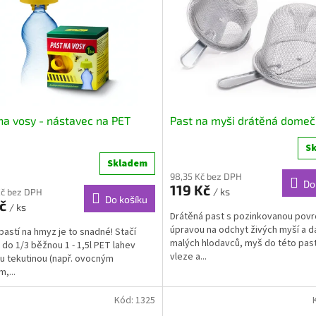
na vosy - nástavec na PET
Past na myši drátěná dome
S
Skladem
98,35 Kč bez DPH
Do
119 Kč
/ ks
Kč bez DPH
Do košíku
Kč
/ ks
Drátěná past s pozinkovanou pov
úpravou na odchyt živých myší a d
 pastí na hmyz je to snadné! Stačí
malých hlodavců, myš do této pas
t do 1/3 běžnou 1 - 1,5l PET lahev
vleze a...
u tekutinou (např. ovocným
,...
Kód:
1325