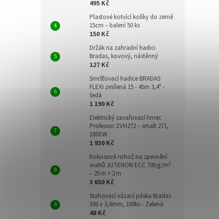
495 Kč
Plastové kotvící kolíky do země
15cm – balení 50 ks
150 Kč
Držák na zahradní hadici
Bradas, kovový, nástěnný
127 Kč
Smršťovací hadice BRADAS
FLEXI zesílená 15 - 45m 3,4" -
šedá
1 190 Kč
Elektrický zavařovací hrnec
Professor ZVH272 – smalt 27 l,
1800 W
1 930 Kč
Kokosová rohož na zpevnění
svahů JUTENON ECC 700 g/m²
– 25 m × 2 m
3 650 Kč
Stahovací vázací páska Bradas
100 x 3,6mm, 100ks - Zelená
48 Kč