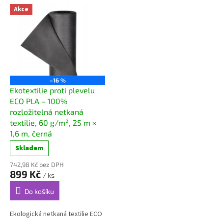
Akce
–16 %
Ekotextilie proti plevelu
ECO PLA – 100%
rozložitelná netkaná
textilie, 60 g/m², 25 m ×
1,6 m, černá
Skladem
742,98 Kč bez DPH
899 Kč
/ ks
Do košíku
Ekologická netkaná textilie ECO