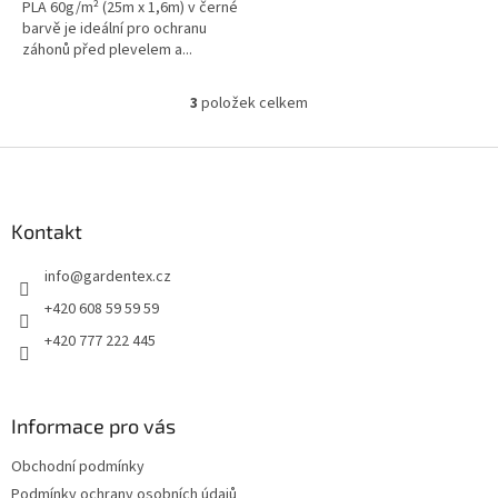
PLA 60g/m² (25m x 1,6m) v černé
barvě je ideální pro ochranu
záhonů před plevelem a...
3
položek celkem
O
v
l
Z
á
á
d
p
a
a
Kontakt
c
t
í
info
@
gardentex.cz
í
p
r
+420 608 59 59 59
v
+420 777 222 445
k
y
v
ý
Informace pro vás
p
i
Obchodní podmínky
s
u
Podmínky ochrany osobních údajů