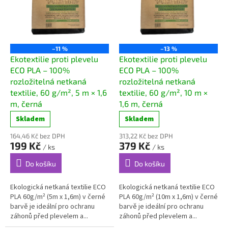
i
d
s
u
p
k
r
t
o
ů
–11 %
–13 %
d
Ekotextilie proti plevelu
Ekotextilie proti plevelu
u
ECO PLA – 100%
ECO PLA – 100%
k
rozložitelná netkaná
rozložitelná netkaná
t
textilie, 60 g/m², 5 m × 1,6
textilie, 60 g/m², 10 m ×
ů
m, černá
1,6 m, černá
Skladem
Skladem
164,46 Kč bez DPH
313,22 Kč bez DPH
199 Kč
379 Kč
/ ks
/ ks
Do košíku
Do košíku
Ekologická netkaná textilie ECO
Ekologická netkaná textilie ECO
PLA 60g/m² (5m x 1,6m) v černé
PLA 60g/m² (10m x 1,6m) v černé
barvě je ideální pro ochranu
barvě je ideální pro ochranu
záhonů před plevelem a...
záhonů před plevelem a...