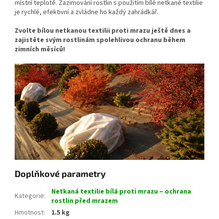
místní teplotě. Zazimování rostlin s použitím bílé netkané textilie
je rychlé, efektivní a zvládne ho každý zahrádkář.
Zvolte bílou netkanou textilii proti mrazu ještě dnes a
zajistěte svým rostlinám spolehlivou ochranu během
zimních měsíců!
Doplňkové parametry
Netkaná textilie bílá proti mrazu – ochrana
Kategorie
:
rostlin před mrazem
Hmotnost
:
1.5 kg