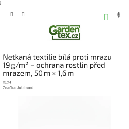
}
Přejít
na
NÁKUP
obsah
KOŠÍK
Netkaná textilie bílá proti mrazu
19 g/m² – ochrana rostlin před
mrazem, 50 m × 1,6 m
0194
Značka:
Jutabond