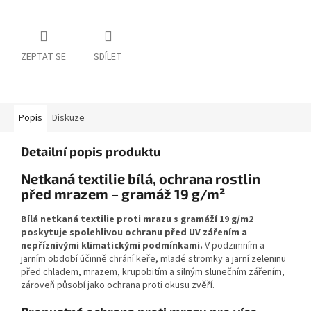
ZEPTAT SE
SDÍLET
Popis
Diskuze
Detailní popis produktu
Netkaná textilie bílá, ochrana rostlin
před mrazem – gramáž 19 g/m²
Bílá netkaná textilie proti mrazu s gramáží 19 g/m2
poskytuje spolehlivou ochranu před UV zářením a
nepříznivými klimatickými podmínkami.
V podzimním a
jarním období účinně chrání keře, mladé stromky a jarní zeleninu
před chladem, mrazem, krupobitím a silným slunečním zářením,
zároveň působí jako ochrana proti okusu zvěří.