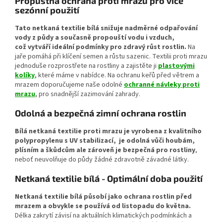
Propustná ochrana proti mrazu pro více
sezónní použití
Tato netkaná textilie bílá snižuje nadměrné odpařování
vody z půdy a současně propouští vodu i vzduch,
což vytváří ideální podmínky pro zdravý růst rostlin.
Na
jaře pomáhá při klíčení semen a růstu sazenic. Textilii proti mrazu
jednoduše rozprostřete na rostliny a zajistěte ji
plastovými
kolíky
, které máme v nabídce. Na ochranu keřů před větrem a
mrazem doporučujeme naše odolné
ochranné návleky proti
mrazu
, pro snadnější zazimování zahrady.
Odolná a bezpečná zimní ochrana rostlin
Bílá netkaná textilie proti mrazu je vyrobena z kvalitního
polypropylenu s UV stabilizací, je odolná vůči houbám,
plísním a škůdcům ale zároveň je bezpečná pro rostliny
,
neboť neuvolňuje do půdy žádné zdravotně závadné látky.
Netkaná textilie bílá - Optimální doba použití
Netkaná textilie bílá působí jako ochrana rostlin před
mrazem a obvykle se používá od listopadu do května.
Délka zakrytí závisí na aktuálních klimatických podmínkách a