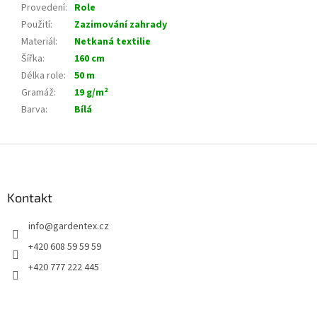
Provedení
:
Role
Použití
:
Zazimování zahrady
Materiál
:
Netkaná textilie
Šířka
:
160 cm
Délka role
:
50 m
Gramáž
:
19 g/m²
Barva
:
Bílá
Z
á
p
a
Kontakt
t
info
@
gardentex.cz
í
+420 608 59 59 59
+420 777 222 445