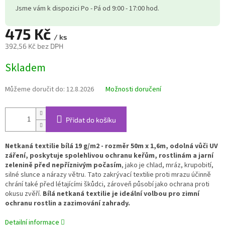
Jsme vám k dispozici Po - Pá od 9:00 - 17:00 hod.
475 Kč
/ ks
392,56 Kč bez DPH
Měrná
Skladem
cena:
Můžeme doručit do:
12.8.2026
Možnosti doručení
Přidat do košíku
Netkaná textilie bílá 19 g/m2 - rozměr 50m x 1,6m, odolná vůči UV
záření, poskytuje spolehlivou ochranu keřům, rostlinám a jarní
zelenině před nepříznivým počasím
, jako je chlad, mráz, krupobití,
silné slunce a nárazy větru. Tato zakrývací textilie proti mrazu účinně
chrání také před létajícími škůdci, zároveň působí jako ochrana proti
okusu zvěří.
Bílá netkaná textilie je ideální volbou pro zimní
ochranu rostlin a zazimování zahrady.
Detailní informace