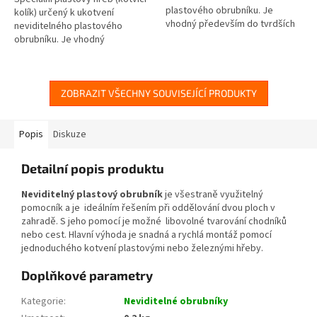
plastového obrubníku. Je
kolík) určený k ukotvení
vhodný především do tvrdších
neviditelného plastového
kamenitých terénů.
obrubníku. Je vhodný
především do měkčích...
ZOBRAZIT VŠECHNY SOUVISEJÍCÍ PRODUKTY
Popis
Diskuze
Detailní popis produktu
Neviditelný plastový obrubník
je všestraně využitelný
pomocník a je ideálním řešením při oddělování dvou ploch v
zahradě. S jeho pomocí je možné libovolné tvarování chodníků
nebo cest. Hlavní výhoda je snadná a rychlá montáž pomocí
jednoduchého kotvení plastovými nebo železnými hřeby.
Doplňkové parametry
Kategorie
:
Neviditelné obrubníky