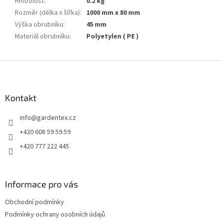
Hmotnost
:
0.2 kg
Rozměr (délka x šířka)
:
1000 mm x 80 mm
Výška obrubníku
:
45 mm
Materiál obrubníku
:
Polyetylen ( PE )
Z
á
p
a
Kontakt
t
info
@
gardentex.cz
í
+420 608 59 59 59
+420 777 222 445
Informace pro vás
Obchodní podmínky
Podmínky ochrany osobních údajů