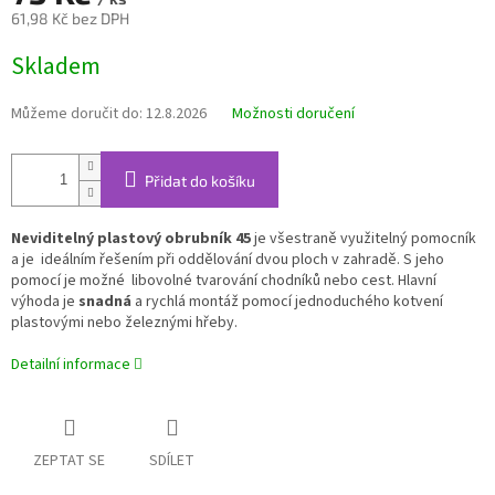
61,98 Kč bez DPH
Měrná
Skladem
cena:
Můžeme doručit do:
12.8.2026
Možnosti doručení
Přidat do košíku
Neviditelný plastový obrubník 45
je všestraně využitelný pomocník
a je ideálním řešením při oddělování dvou ploch v zahradě. S jeho
pomocí je možné libovolné tvarování chodníků nebo cest. Hlavní
výhoda je
snadná
a rychlá montáž pomocí jednoduchého kotvení
plastovými nebo železnými hřeby.
Detailní informace
ZEPTAT SE
SDÍLET