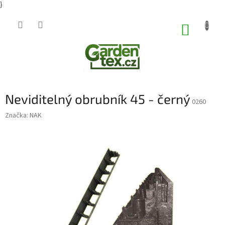
}
Přejít
na
NÁKUP
obsah
KOŠÍK
Neviditelný obrubník 45 - černý
0260
Značka:
NAK