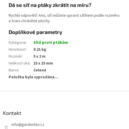
Dá se síť na ptáky zkrátit na míru?
Rychlá odpověď: Ano, síť můžete upravit střihem podle rozměru
a tvaru chráněné plochy.
Doplňkové parametry
Kategorie
:
Sítě proti ptákům
Hmotnost
:
0.21 kg
Rozměr
:
5 x 2 m
Velikost oka
:
15 x 15 mm
Barva
:
Zelená
Položka byla vyprodána…
Z
á
p
a
Kontakt
t
info
@
gardentex.cz
í