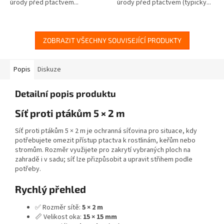
úrody před ptactvem...
úrody před ptactvem (typicky...
ZOBRAZIT VŠECHNY SOUVISEJÍCÍ PRODUKTY
Popis
Diskuze
Detailní popis produktu
Síť proti ptákům 5 × 2 m
Síť proti ptákům 5 × 2 m je ochranná síťovina pro situace, kdy
potřebujete omezit přístup ptactva k rostlinám, keřům nebo
stromům. Rozměr využijete pro zakrytí vybraných ploch na
zahradě i v sadu; síť lze přizpůsobit a upravit střihem podle
potřeby.
Rychlý přehled
✅ Rozměr sítě:
5 × 2 m
📏 Velikost oka:
15 × 15 mm