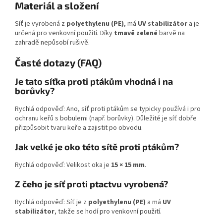
Materiál a složení
Síť je vyrobená z
polyethylenu (PE)
, má
UV stabilizátor
a je
určená pro venkovní použití. Díky
tmavě zelené
barvě na
zahradě nepůsobí rušivě.
Časté dotazy (FAQ)
Je tato síťka proti ptákům vhodná i na
borůvky?
Rychlá odpověď: Ano, síť proti ptákům se typicky používá i pro
ochranu keřů s bobulemi (např. borůvky). Důležité je síť dobře
přizpůsobit tvaru keře a zajistit po obvodu.
Jak velké je oko této sítě proti ptákům?
Rychlá odpověď: Velikost oka je
15 × 15 mm
.
Z čeho je síť proti ptactvu vyrobená?
Rychlá odpověď: Síť je z
polyethylenu (PE)
a má
UV
stabilizátor
, takže se hodí pro venkovní použití.