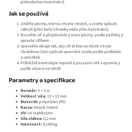
jednoduchou konstrukci).
Jak se používá
Změřte plochu, kterou chcete chránit, a zvolte způsob
zakrytí (přes keře/stromky nebo přes konstrukci).
Rozviňte síť a přizpůsobte ji tvaru plochy; podle potřeby ji
upravte střihem.
Upevněte okraje tak, aby síť držela na místě a kryla
chráněnou část (způsob upevnění zvolte podle podkladu
a umístění).
Průběžně kontrolujte napnutí a posazení sítě a upravte ji
podle situace na místě.
Parametry a specifikace
Rozměr:
5 × 2 m
Velikost oka:
15 × 15 mm
Materiál:
polyetylen (PE)
Barva:
tmavě zelená
UV:
UV stabilizátor
Síla vlákna:
0,2 mm
Hmotnost:
0,160 kg