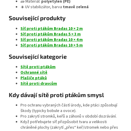
🧱 Materiál:
polyetylen (PE)
☀️ UV stabilizátor, barva
tmavě zelená
Související produkty
Síť proti ptákům Bradas 10 × 2 m
Síť proti ptákům Bradas 5 × 3 m
Síť proti ptákům Bradas 10 × 4 m
Síť proti ptákům Bradas 10 × 5 m
Související kategorie
Sítě proti ptákům
Ochranné sítě
Plašiče ptáků
Sítě proti dravcům
Kdy dávají sítě proti ptákům smysl
Pro ochranu vybraných částí úrody, kde ptáci způsobují
škody (typicky bobule a ovoce).
Pro zakrytí stromků, keřů a záhonů v období dozrávání.
Když potřebujete síť přizpůsobit tvaru a velikosti
chráněné plochy (zakrytí „přes“ keř/stromek nebo přes