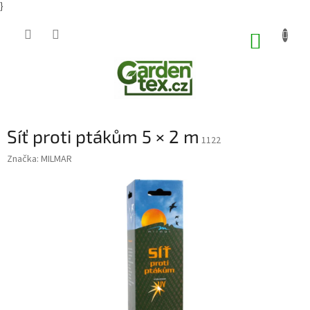
}
Přejít
na
NÁKUP
obsah
KOŠÍK
Síť proti ptákům 5 × 2 m
1122
Značka:
MILMAR