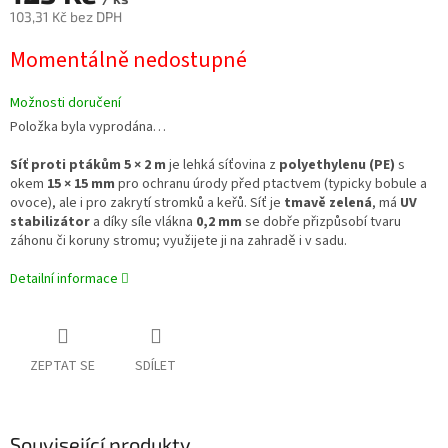
103,31 Kč bez DPH
Měrná
Momentálně nedostupné
cena:
Možnosti doručení
Položka byla vyprodána…
Síť proti ptákům 5 × 2 m
je lehká síťovina z
polyethylenu (PE)
s
okem
15 × 15 mm
pro ochranu úrody před ptactvem (typicky bobule a
ovoce), ale i pro zakrytí stromků a keřů. Síť je
tmavě zelená
, má
UV
stabilizátor
a díky síle vlákna
0,2 mm
se dobře přizpůsobí tvaru
záhonu či koruny stromu; využijete ji na zahradě i v sadu.
Detailní informace
ZEPTAT SE
SDÍLET
Související produkty