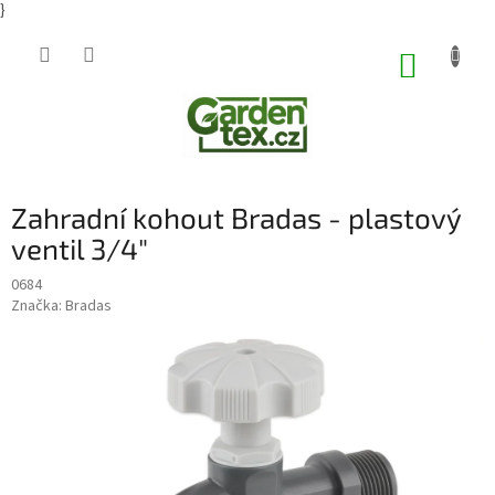
}
Přejít
na
NÁKUP
obsah
KOŠÍK
Zahradní kohout Bradas - plastový
ventil 3/4"
0684
Značka:
Bradas