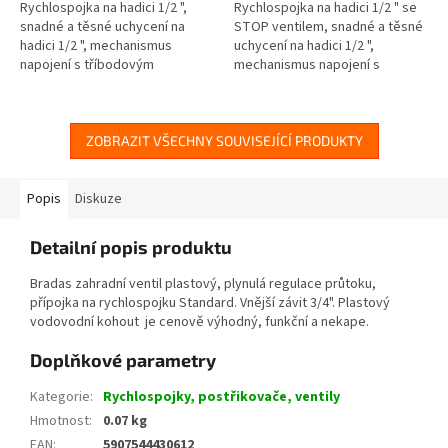
Rychlospojka na hadici 1/2 ",
Rychlospojka na hadici 1/2 " se
snadné a těsné uchycení na
STOP ventilem, snadné a těsné
hadici 1/2 ", mechanismus
uchycení na hadici 1/2 ",
napojení s tříbodovým
mechanismus napojení s
uchycením na pistoli...
tříbodovým...
ZOBRAZIT VŠECHNY SOUVISEJÍCÍ PRODUKTY
Popis
Diskuze
Detailní popis produktu
Bradas zahradní ventil plastový, plynulá regulace průtoku,
přípojka na rychlospojku Standard. Vnější závit 3/4". Plastový
vodovodní kohout je cenově výhodný, funkční a nekape.
Doplňkové parametry
Kategorie
:
Rychlospojky, postřikovače, ventily
Hmotnost
:
0.07 kg
EAN
:
5907544430612