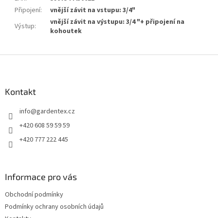
Připojení
:
vnější závit na vstupu: 3/4"
vnější závit na výstupu: 3/4 "+ připojení na
Výstup
:
kohoutek
Z
á
p
a
Kontakt
t
info
@
gardentex.cz
í
+420 608 59 59 59
+420 777 222 445
Informace pro vás
Obchodní podmínky
Podmínky ochrany osobních údajů