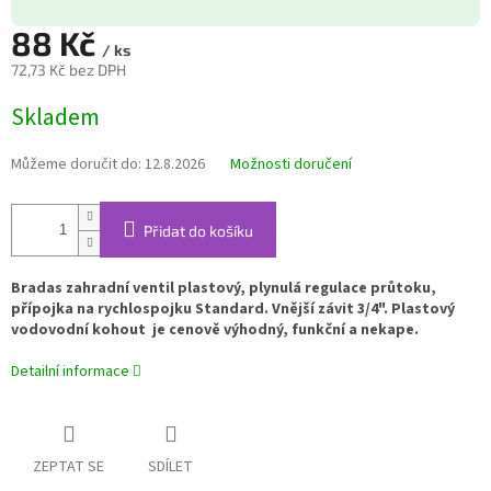
88 Kč
/ ks
72,73 Kč bez DPH
Měrná
Skladem
cena:
Můžeme doručit do:
12.8.2026
Možnosti doručení
Přidat do košíku
Bradas zahradní ventil plastový, plynulá regulace průtoku,
přípojka na rychlospojku Standard. Vnější závit 3/4". Plastový
vodovodní kohout je cenově výhodný, funkční a nekape.
Detailní informace
ZEPTAT SE
SDÍLET