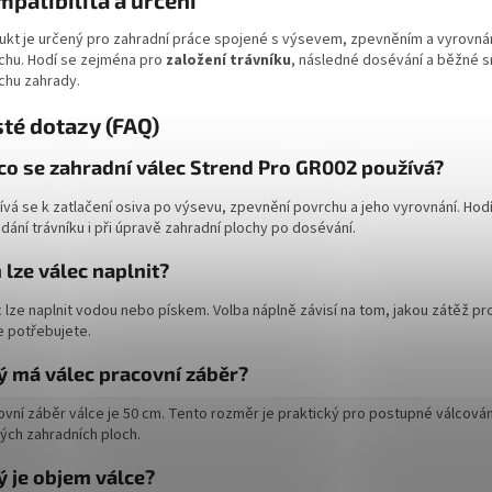
ukt je určený pro zahradní práce spojené s výsevem, zpevněním a vyrovná
chu. Hodí se zejména pro
založení trávníku
, následné dosévání a běžné s
chu zahrady.
té dotazy (FAQ)
co se zahradní válec Strend Pro GR002 používá?
vá se k zatlačení osiva po výsevu, zpevnění povrchu a jeho vyrovnání. Hodí
dání trávníku i při úpravě zahradní plochy po dosévání.
 lze válec naplnit?
 lze naplnit vodou nebo pískem. Volba náplně závisí na tom, jakou zátěž pro
e potřebujete.
ý má válec pracovní záběr?
ovní záběr válce je 50 cm. Tento rozměr je praktický pro postupné válcován
ých zahradních ploch.
ý je objem válce?