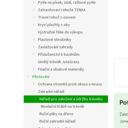
a
Pytle na písek, obilí, rašlové pytle
n
Zatravňovací rohože TENAX
e
Travní rohož s osivem
l
Krycí plachty s oky
Výstražné fólie do výkopu
Plastové obrubníky
Zavlažování zahrady
Příslušenství k bazénům
Umělý trávník JutaGrass
Fixační a obalové materiály
Pěstování
Ochrana stromků proti okusu a mrazu
Zahradní nářadí
Nářadí pro založení a údržbu trávníku
Po
Nivelační hrábě na trávník
Zavo
Ruční pilky na dřevo
Jsme 
Ruční zahradní nářadí