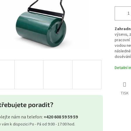
Zahradní
výsevu, z
pracovní 
vodou neb
následné 
dosévání
Detailní 
TISK
třebujete poradit?
lejte nám na telefon:
+420 608 59 59 59
vám k dispozici Po - Pá od 9:00 - 17:00 hod.