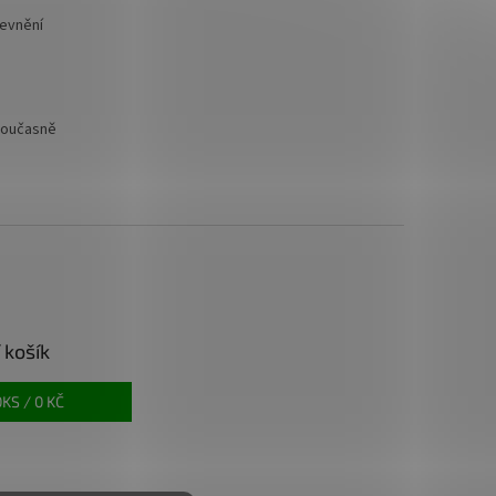
pevnění
 Současně
 košík
0
KS /
0 KČ