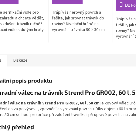
Do ko
e aerifikační vidle pro
Trápí vás nerovný povrch a
zahradu a chcete vědět,
řešíte, jak srovnat trávník do
Trápí vás n
ovzdušnit trávník ručně?
roviny? Nivelační hrábě na
řešíte, jak
kační vidle s dutými hroty
vyrovnání trávníku 90 × 30 cm
roviny? Niv
–...
vyrovnání t
s násadou..
s
Diskuze
ailní popis produktu
radní válec na trávník Strend Pro GR002, 60 l, 
adní válec na trávník Strend Pro GR002, 60 l, 50 cm
je kovový válec urč
ačení osiva po výsevu, zpevnění a vyrovnání povrchu. Díky objemu 60 l a pr
u 50 cm se hodí pro práce při založení trávníku i při úpravě povrchu na zah
chlý přehled