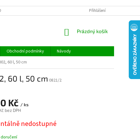
ONTAKTY
REKLAMACE A VRÁCENÍ ZBOŽÍ
Přihlášení
DOPRAVA A PLATBA
NÁKUPNÍ
Prázdný košík
KOŠÍK
Obchodní podmínky
Návody
02, 60 l, 50 cm
, 60 l, 50 cm
0821/2
80 Kč
/ ks
 Kč bez DPH
tálně nedostupné
 doručení