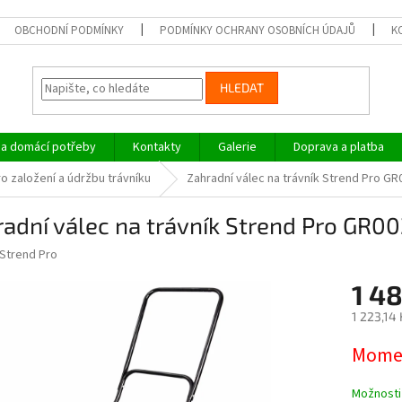
OBCHODNÍ PODMÍNKY
PODMÍNKY OCHRANY OSOBNÍCH ÚDAJŮ
K
HLEDAT
a domácí potřeby
Kontakty
Galerie
Doprava a platba
ro založení a údržbu trávníku
Zahradní válec na trávník Strend Pro GR0
adní válec na trávník Strend Pro GR002
Strend Pro
1 4
1 223,14
Měrná
Momen
cena:
Možnosti