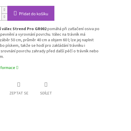
Přidat do košíku
 válec Strend Pro GR002
pomáhá při zatlačení osiva po
pevnění a vyrovnání povrchu. Válec na trávník má
záběr 50 cm, průměr 40 cm a objem 60 l; lze jej naplnit
o pískem, takže se hodí pro zakládání trávníku i
srovnání povrchu zahrady před další péčí o trávník nebo
m.
informace
ZEPTAT SE
SDÍLET