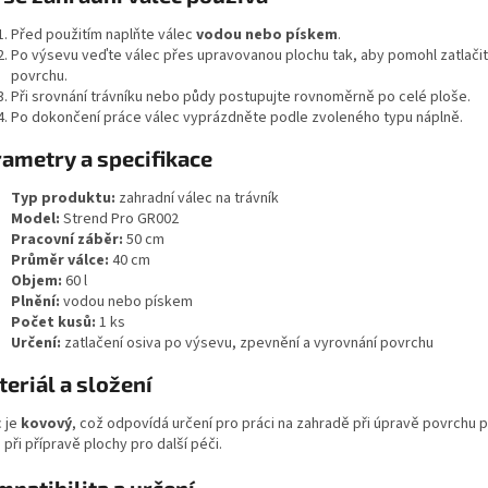
Před použitím naplňte válec
vodou nebo pískem
.
Po výsevu veďte válec přes upravovanou plochu tak, aby pomohl zatlačit
povrchu.
Při srovnání trávníku nebo půdy postupujte rovnoměrně po celé ploše.
Po dokončení práce válec vyprázdněte podle zvoleného typu náplně.
ametry a specifikace
Typ produktu:
zahradní válec na trávník
Model:
Strend Pro GR002
Pracovní záběr:
50 cm
Průměr válce:
40 cm
Objem:
60 l
Plnění:
vodou nebo pískem
Počet kusů:
1 ks
Určení:
zatlačení osiva po výsevu, zpevnění a vyrovnání povrchu
eriál a složení
c je
kovový
, což odpovídá určení pro práci na zahradě při úpravě povrchu 
při přípravě plochy pro další péči.
patibilita a určení