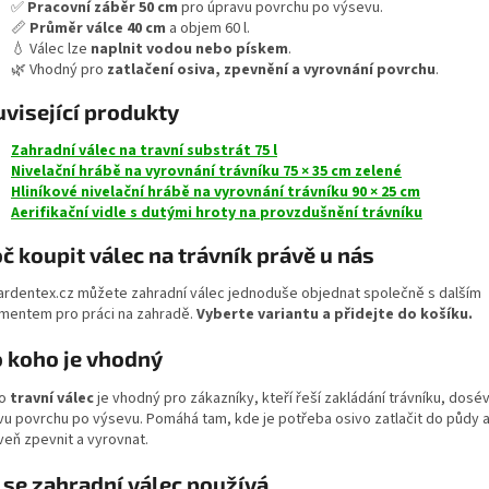
✅
Pracovní záběr 50 cm
pro úpravu povrchu po výsevu.
📏
Průměr válce 40 cm
a objem 60 l.
💧 Válec lze
naplnit vodou nebo pískem
.
🌿 Vhodný pro
zatlačení osiva, zpevnění a vyrovnání povrchu
.
visející produkty
Zahradní válec na travní substrát 75 l
Nivelační hrábě na vyrovnání trávníku 75 × 35 cm zelené
Hliníkové nivelační hrábě na vyrovnání trávníku 90 × 25 cm
Aerifikační vidle s dutými hroty na provzdušnění trávníku
č koupit válec na trávník právě u nás
ardentex.cz můžete zahradní válec jednoduše objednat společně s dalším
imentem pro práci na zahradě.
Vyberte variantu a přidejte do košíku.
 koho je vhodný
to
travní válec
je vhodný pro zákazníky, kteří řeší zakládání trávníku, dosé
vu povrchu po výsevu. Pomáhá tam, kde je potřeba osivo zatlačit do půdy 
veň zpevnit a vyrovnat.
 se zahradní válec používá