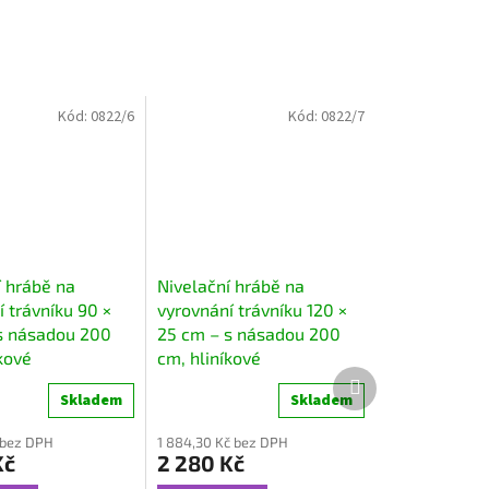
Kód:
0822/6
Kód:
0822/7
í hrábě na
Nivelační hrábě na
 trávníku 90 ×
vyrovnání trávníku 120 ×
s násadou 200
25 cm – s násadou 200
kové
cm, hliníkové
Další
produkt
Skladem
Skladem
č bez DPH
1 884,30 Kč bez DPH
Kč
2 280 Kč