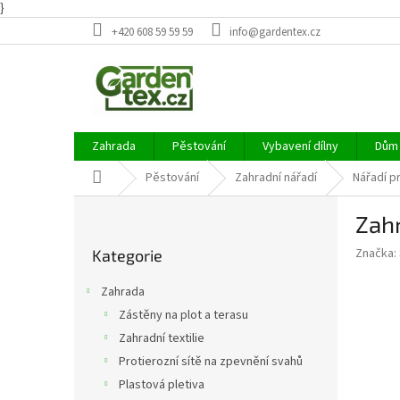
}
Přejít
+420 608 59 59 59
info@gardentex.cz
na
obsah
Zahrada
Pěstování
Vybavení dílny
Dům 
Domů
Pěstování
Zahradní nářadí
Nářadí p
P
Zahr
o
Přeskočit
s
Značka:
Kategorie
kategorie
t
r
Zahrada
a
Zástěny na plot a terasu
n
Zahradní textilie
n
í
Protierozní sítě na zpevnění svahů
p
Plastová pletiva