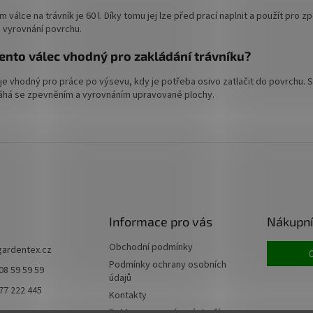
 válce na trávník je 60 l. Díky tomu jej lze před prací naplnit a použít pro z
 vyrovnání povrchu.
tento válec vhodný pro zakládání trávníku?
 je vhodný pro práce po výsevu, kdy je potřeba osivo zatlačit do povrchu.
há se zpevněním a vyrovnáním upravované plochy.
Informace pro vás
Nákupní
Obchodní podmínky
gardentex.cz
Podmínky ochrany osobních
08 59 59 59
údajů
77 222 445
Kontakty