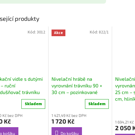
sející produkty
Kód:
3012
Kód:
822/1
Akce
ikační vidle s dutými
Nivelační hrábě na
Nivelačn
 – ruční
vyrovnání trávníku 90 ×
vyrovnání
dušňovač trávníku
30 cm – pozinkované
25 cm – 
cm, hliní
Skladem
Skladem
10 Kč bez DPH
1 421,49 Kč bez DPH
0 Kč
1 720 Kč
1 694,21 K
2 050 
o košíku
Do košíku