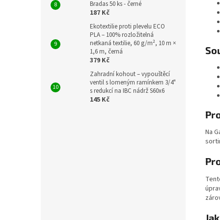
Bradas 50 ks - černé
187 Kč
Ekotextilie proti plevelu ECO
PLA – 100% rozložitelná
netkaná textilie, 60 g/m², 10 m ×
Sou
1,6 m, černá
379 Kč
Zahradní kohout – vypouštěcí
ventil s lomeným ramínkem 3/4"
s redukcí na IBC nádrž S60x6
145 Kč
Pro
Na G
sort
Pro
Ten
úpra
záro
Jak