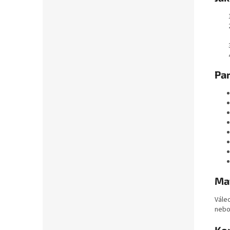
Par
Mat
Vále
nebo 
Kom