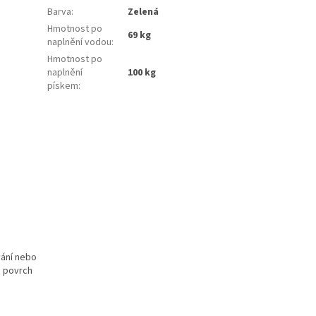
Barva
:
Zelená
Hmotnost po
69 kg
naplnění vodou
:
Hmotnost po
naplnění
100 kg
pískem
:
vání nebo
a povrch