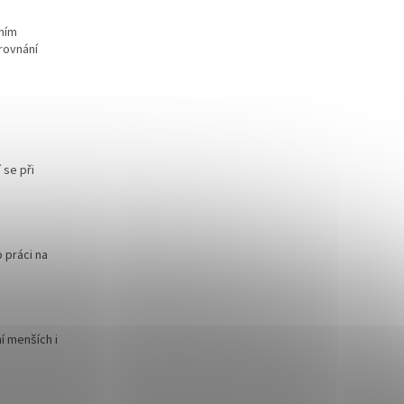
ním
rovnání
 se při
 práci na
í menších i