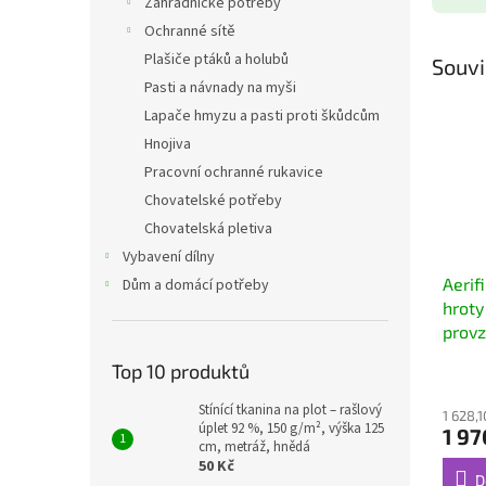
Zahradnické potřeby
Ochranné sítě
Plašiče ptáků a holubů
Souvi
Pasti a návnady na myši
Lapače hmyzu a pasti proti škůdcům
Hnojiva
Pracovní ochranné rukavice
Chovatelské potřeby
Chovatelská pletiva
Vybavení dílny
Aerif
Dům a domácí potřeby
hroty
provz
Top 10 produktů
Stínící tkanina na plot – rašlový
1 628,
úplet 92 %, 150 g/m², výška 125
1 97
cm, metráž, hnědá
50 Kč
D