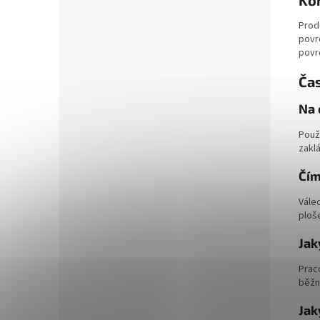
Prod
povr
povr
Čas
Na 
Použí
zaklá
Čím
Válec
ploš
Jak
Prac
běžn
Jak