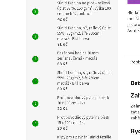
Stínící tkanina na plot – rašlový
úplet 92 %, 150 g/m², výška 100
Hledát
cm, metráž, antracit
menší 
42 Kč
jak pr
Stínící tkanina, síť, rašlový úplet
Aerifi
55%, 70g/m2, šíře 300cm,
–...
metráž - Bílá barva
71 Kč
Bazénová hadice 38 mm
zesílená, černá - metráž
Popi
68 Kč
Stínící tkanina, síť, rašlový úplet
55%, 70g/m2, šíře 250cm,
Det
metráž - Bílá barva
60 Kč
Zah
Protipovodňový pytel na písek
30 x 100 cm - 1ks
Zahr
22 Kč
zatl
Protipovodňový pytel na písek
záběr
15 x 100 cm - 1ks
20 Kč
Ry
Klipy pro upevnění stínící textilie