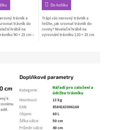
šíku
Do košíku
erovný trávník a
Trápí vás nerovný trávník a
 srovnat trávník do
řešíte, jak srovnat trávník do
elační hrábě na
roviny? Nivelační hrábě na
rávníku 90 × 25 cm –
vyrovnání trávníku 120 × 25 cm
.
– s...
Doplňkové parametry
50 cm
Nářadí pro založení a
Kategorie
:
údržbu trávníku
ený k
Hmotnost
:
13 kg
acovnímu
EAN
:
8584163006168
radě.
Objem
:
60 L
Šířka válce
:
50 cm
Průměr válce
:
40 cm