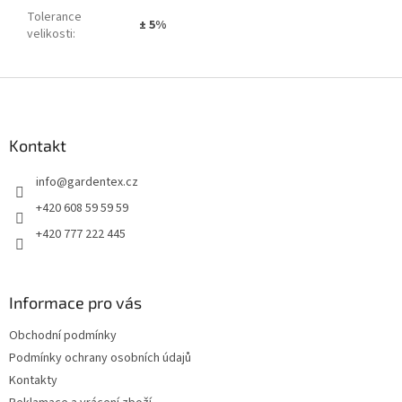
Tolerance
± 5%
velikosti
:
Z
á
p
a
Kontakt
t
info
@
gardentex.cz
í
+420 608 59 59 59
+420 777 222 445
Informace pro vás
Obchodní podmínky
Podmínky ochrany osobních údajů
Kontakty