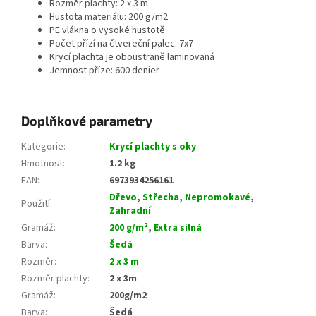
Rozměr plachty: 2 x 3 m
Hustota materiálu: 200 g/m2
PE vlákna o vysoké hustotě
Počet přízí na čtvereční palec: 7x7
Krycí plachta je oboustraně laminovaná
Jemnost příze: 600 denier
Doplňkové parametry
Kategorie
:
Krycí plachty s oky
Hmotnost
:
1.2 kg
EAN
:
6973934256161
Dřevo
,
Střecha
,
Nepromokavé
,
Použití
:
Zahradní
Gramáž
:
200 g/m²
,
Extra silná
Barva
:
Šedá
Rozměr
:
2 x 3 m
Rozměr plachty
:
2 x 3m
Gramáž
:
200g/m2
Barva
:
Šedá