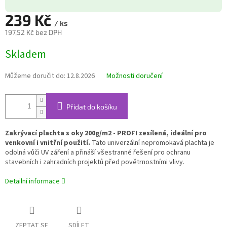
239 Kč
/ ks
197,52 Kč bez DPH
Měrná
Skladem
cena:
Můžeme doručit do:
12.8.2026
Možnosti doručení
Přidat do košíku
Zakrývací plachta s oky 200g/m2 - PROFI zesílená, ideální pro
venkovní i vnitřní použití.
Tato univerzální nepromokavá plachta je
odolná vůči UV záření a přináší všestranné řešení pro ochranu
stavebních i zahradních projektů před povětrnostními vlivy.
Detailní informace
ZEPTAT SE
SDÍLET