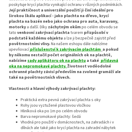
poskytuje krycí plachta vynikající ochranu v různých podmínkách.
Její praktičnost a univerzální použití ji činí ideální pro
širokou škálu aplikací - jako plachta na
dřevo, krycí
plachta na bazén nebo jako ochrana pro auta, karavany,
motorky
a další. Díky
záchytným okům
po celém obvodu se
tato
venkovní
zakrývací plachta
tvarem
přizpůsobí v
podstatě každému objektu
a lze ji bezpečně zajistit před
povětrnostními vlivy.
Na našem eshopu dále nabízíme
upevňovací
příslušenství k zakrývacím plachtám
a pokud
by někomu nestačil počet originálních ok na plachtě,
nabízíme
sady aplikátoru ok na plachtu
a také
přídavná
oka na nepromokavé plachty
.
Životnost
voděodolné
ochranné plachty závisí především na zvolené gramáží ale
také na povětrnostních vlivech.
Vlastnosti a hlavní výhody zakrývací plachty:
Praktická extra pevná zakrývací plachta s oky
Rohy jsou vyztužené plastovou vložkou
Hliníková oka po 1m po celém obvodu
Barva nepromokavé plachty: šedá
Vhodná pro použití v domácnostech, na zahradách i v
dílnách ale také jako krycí plachta na zahradní nábytek