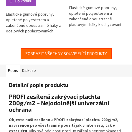
Do košíku
Elastické gumové popruhy,
opletené polyesterem a
Elastické gumové popruhy,
zakončené oboustranně
opletené polyesterem a
plastovými háky k uchycování
zakončené oboustranně háky z
zavazadel, plachet,...
ocelových poplastovaných
drátů k uchycování...
ZOBRAZIT VŠECHNY SOUVISEJÍCÍ PRODUKTY
Popis
Diskuze
Detailní popis produktu
PROFI zesílená zakrývací plachta
200g/m2 – Nejodolnější univerzální
ochrana
Objevte naši zesílenou PROFI zakrývací plachtu 200g/m2,
navrženou pro všestranné použití jak v interiéru, tak v
exteriéru
. Díky své odolnosti proti UV záření a nepromokavosti