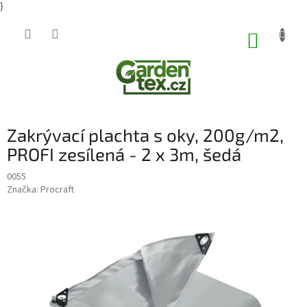
}
Přejít
na
NÁKUP
obsah
KOŠÍK
Zakrývací plachta s oky, 200g/m2,
PROFI zesílená - 2 x 3m, šedá
0055
Značka:
Procraft