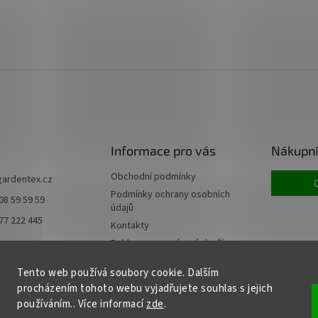
Informace pro vás
Nákupní
Obchodní podmínky
gardentex.cz
Podmínky ochrany osobních
08 59 59 59
údajů
77 222 445
Kontakty
Reklamace a vrácení zboží
Doprava a platba
Tento web používá soubory cookie. Dalším
Moje objednávka
procházením tohoto webu vyjadřujete souhlas s jejich
používáním.. Více informací
zde
.