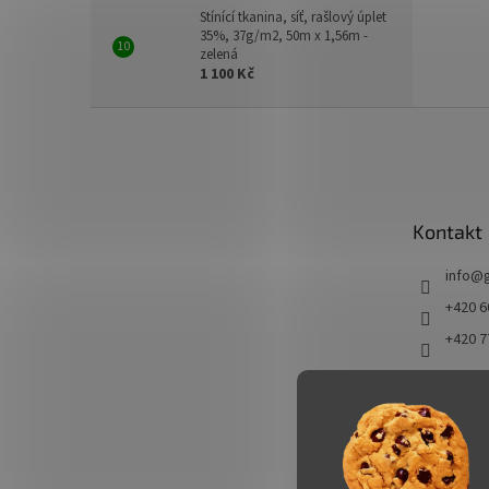
Stínící tkanina, síť, rašlový úplet
35%, 37g/m2, 50m x 1,56m -
zelená
1 100 Kč
Z
á
p
a
t
Kontakt
í
info
@
+420 6
+420 7