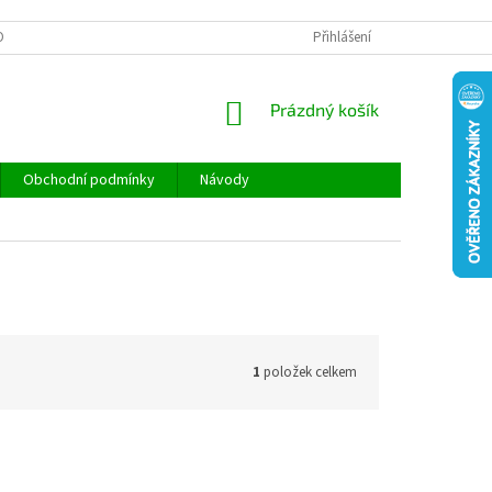
ONTAKTY
REKLAMACE A VRÁCENÍ ZBOŽÍ
Přihlášení
DOPRAVA A PLATBA
NÁKUPNÍ
Prázdný košík
KOŠÍK
Obchodní podmínky
Návody
1
položek celkem