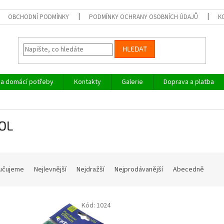
OBCHODNÍ PODMÍNKY
PODMÍNKY OCHRANY OSOBNÍCH ÚDAJŮ
K
HLEDAT
a domácí potřeby
Kontakty
Galerie
Doprava a platba
OL
učujeme
Nejlevnější
Nejdražší
Nejprodávanější
Abecedně
Kód:
1024