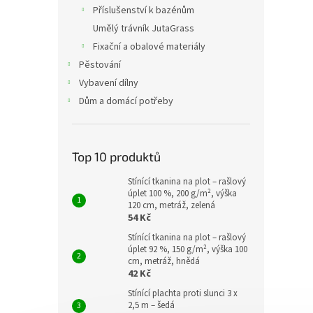
Příslušenství k bazénům
Umělý trávník JutaGrass
Fixační a obalové materiály
Pěstování
Vybavení dílny
Dům a domácí potřeby
Top 10 produktů
Stínící tkanina na plot – rašlový
úplet 100 %, 200 g/m², výška
120 cm, metráž, zelená
54 Kč
Stínící tkanina na plot – rašlový
úplet 92 %, 150 g/m², výška 100
cm, metráž, hnědá
42 Kč
Stínící plachta proti slunci 3 x
2,5 m – šedá