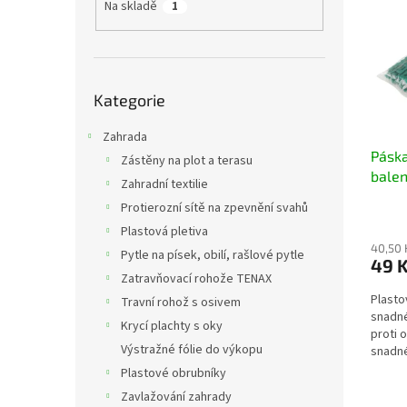
a
Na skladě
1
i
r
n
s
o
e
p
d
l
r
u
Přeskočit
o
k
Kategorie
kategorie
d
t
u
Zahrada
ů
Páska
k
Zástěny na plot a terasu
balen
t
Zahradní textilie
ů
Protierozní sítě na zpevnění svahů
Plastová pletiva
40,50 
Pytle na písek, obilí, rašlové pytle
49 
Zatravňovací rohože TENAX
Plasto
Travní rohož s osivem
snadné
Krycí plachty s oky
proti 
Výstražné fólie do výkopu
snadné
Plastové obrubníky
Zavlažování zahrady