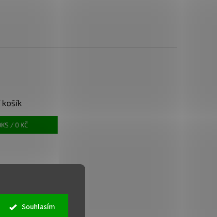
 košík
0
KS /
0 KČ
Souhlasím