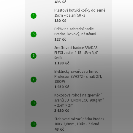
495 Kč
Plastové kotvící kolíky do země
15cm – balení 50 ks
150 Kč
Držák na zahradní hadici
Bradas, kovový, nástěnný
127 Kč
Smršťovací hadice BRADAS
FLEXI zesílená 15 - 45m 3,4" -
šedá
1 190 Kč
Elektrický zavařovací hrnec
Professor ZVH272 – smalt 27 l,
1800 W
1 930 Kč
Kokosová rohož na zpevnění
svahů JUTENON ECC 700 g/m²
– 25 m × 2 m
3 650 Kč
Stahovací vázací páska Bradas
100 x 3,6mm, 100ks - Zelená
48 Kč