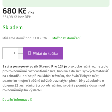
680 Kč
/ ks
561,98 Kč bez DPH
Měrná
Skladem
cena:
Můžeme doručit do:
11.8.2026
Možnosti doručení
Přidat do košíku
Secí a posypový vozík Strend Pro 12 l j
e praktické ruční rozmetadlo
pro rovnoměrné rozprostření osiva, hnojiva a dalších sypkých materiálů
na zahradě. Hodí se při zakládání trávníku, dosévání řídkých míst,
sezónním hnojení i běžné údržbě travnatých ploch. Díky zásobníku o
objemu 12 l usnadní práci oproti ručnímu sypání a pomůže dosáhnout
rovnoměrnějšího výsledku.
Detailní informace