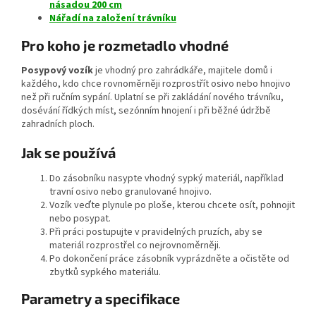
násadou 200 cm
Nářadí na založení trávníku
Pro koho je rozmetadlo vhodné
Posypový vozík
je vhodný pro zahrádkáře, majitele domů i
každého, kdo chce rovnoměrněji rozprostřít osivo nebo hnojivo
než při ručním sypání. Uplatní se při zakládání nového trávníku,
dosévání řídkých míst, sezónním hnojení i při běžné údržbě
zahradních ploch.
Jak se používá
Do zásobníku nasypte vhodný sypký materiál, například
travní osivo nebo granulované hnojivo.
Vozík veďte plynule po ploše, kterou chcete osít, pohnojit
nebo posypat.
Při práci postupujte v pravidelných pruzích, aby se
materiál rozprostřel co nejrovnoměrněji.
Po dokončení práce zásobník vyprázdněte a očistěte od
zbytků sypkého materiálu.
Parametry a specifikace