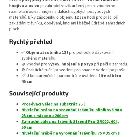
Secí a posypový vozík Strend Pro 12 l – rozmetadlo na
hnojivo a osivo
je zahradní vozík určený pro rovnoměrné
rozmetání osiva, hnojiva a dalších sypkých posypových
materiálů. Díky zásobníku o objemu
12 l
se hodí pro práci při
zakládání trávníku, dosévání, hnojení i běžné údržbě zahradních
ploch.
Rychlý přehled
✅
Objem zásobníku 12 l
pro pohodlné dávkování
sypkého materiálu.
🌿 Vhodný pro
výsev, hnojení a posyp
při péči o zahradu.
⚙️ Praktické ruční provedení pro snadné vedení po ploše.
📏 U konkurenčních parametrů je uváděna
šíře záběru
45 cm
.
Související produkty
Prosévací válec na substrát 75 l
Nivelační brána na srovnání trávníku hliníková 90 ×
25 cm s násadou 200 cm
Zahradní válec na trávník Strend Pro GR002, 60 l,
50 cm
Nivelační hrábě na vyrovnání trávníku 75 × 35 cm s