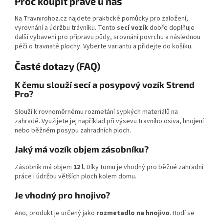
Proč koupit právě u nás
Na Travnirohoz.cz najdete praktické pomůcky pro založení,
vyrovnání a údržbu trávníku. Tento
secí vozík
dobře doplňuje
další vybavení pro přípravu půdy, srovnání povrchu a následnou
péči o travnaté plochy. Vyberte variantu a přidejte do košíku.
Časté dotazy (FAQ)
K čemu slouží secí a posypový vozík Strend
Pro?
Slouží k rovnoměrnému rozmetání sypkých materiálů na
zahradě. Využijete jej například při výsevu travního osiva, hnojení
nebo běžném posypu zahradních ploch.
Jaký má vozík objem zásobníku?
Zásobník má objem
12 l
. Díky tomu je vhodný pro běžné zahradní
práce i údržbu větších ploch kolem domu.
Je vhodný pro hnojivo?
Ano, produkt je určený jako
rozmetadlo na hnojivo
. Hodí se