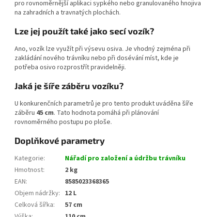
pro rovnoměrnější aplikaci sypkého nebo granulovaného hnojiva
na zahradních a travnatých plochách.
Lze jej použít také jako secí vozík?
Ano, vozík lze využít při výsevu osiva. Je vhodný zejména při
zakládání nového trávníku nebo při dosévání míst, kde je
potřeba osivo rozprostřít pravidelněji.
Jaká je šíře záběru vozíku?
U konkurenčních parametrů je pro tento produkt uváděna šíře
záběru
45 cm
. Tato hodnota pomáhá při plánování
rovnoměrného postupu po ploše.
Doplňkové parametry
Kategorie
:
Nářadí pro založení a údržbu trávníku
Hmotnost
:
2 kg
EAN
:
8585023368365
Objem nádržky
:
12 L
Celková šířka
:
57 cm
Výška
:
110 cm