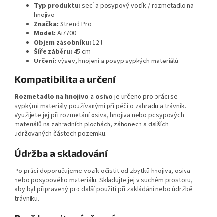
Typ produktu:
secí a posypový vozík / rozmetadlo na
hnojivo
Značka:
Strend Pro
Model:
Ai7700
Objem zásobníku:
12 l
Šíře záběru:
45 cm
Určení:
výsev, hnojení a posyp sypkých materiálů
Kompatibilita a určení
Rozmetadlo na hnojivo a osivo
je určeno pro práci se
sypkými materiály používanými při péči o zahradu a trávník.
Využijete jej při rozmetání osiva, hnojiva nebo posypových
materiálů na zahradních plochách, záhonech a dalších
udržovaných částech pozemku.
Údržba a skladování
Po práci doporučujeme vozík očistit od zbytků hnojiva, osiva
nebo posypového materiálu. Skladujte jej v suchém prostoru,
aby byl připravený pro další použití při zakládání nebo údržbě
trávníku.