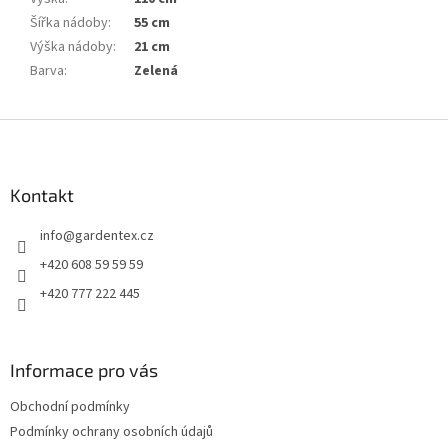
Šířka nádoby
:
55 cm
Výška nádoby
:
21 cm
Barva
:
Zelená
Z
á
p
a
Kontakt
t
info
@
gardentex.cz
í
+420 608 59 59 59
+420 777 222 445
Informace pro vás
Obchodní podmínky
Podmínky ochrany osobních údajů