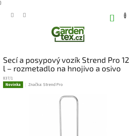
}
Přejít
na
NÁKUP
obsah
KOŠÍK
Secí a posypový vozík Strend Pro 12
l – rozmetadlo na hnojivo a osivo
837/1
Značka:
Strend Pro
Novinka