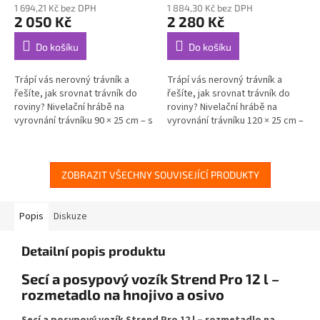
1 694,21 Kč bez DPH
1 884,30 Kč bez DPH
2 050 Kč
2 280 Kč
Do košíku
Do košíku
Trápí vás nerovný trávník a
Trápí vás nerovný trávník a
řešíte, jak srovnat trávník do
řešíte, jak srovnat trávník do
roviny? Nivelační hrábě na
roviny? Nivelační hrábě na
vyrovnání trávníku 90 × 25 cm – s
vyrovnání trávníku 120 × 25 cm –
násadou...
s...
ZOBRAZIT VŠECHNY SOUVISEJÍCÍ PRODUKTY
Popis
Diskuze
Detailní popis produktu
Secí a posypový vozík Strend Pro 12 l –
rozmetadlo na hnojivo a osivo